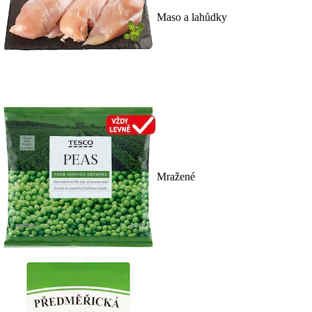
Maso a lahůdky
Mražené