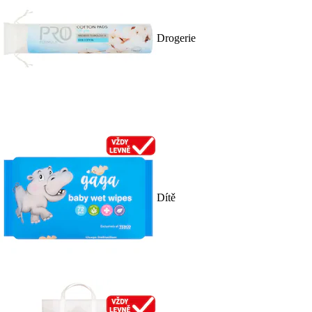
Drogerie
Dítě