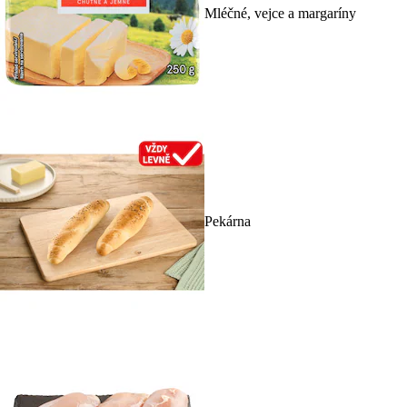
Mléčné, vejce a margaríny
Pekárna