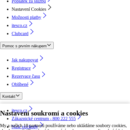
Poplatek za službu
Nastavení Cookies
Možnosti platby
itesco.cz
Clubcard
Pomoc s prvním nákupem
Jak nakupovat
Registrace
Rezervace času
Oblíbené
Kontakt
itesco.cz
Nastavení soukromí a cookies
Zákaznické centrum - 800 222 555
My a našich 18 partnerů používáme nebo ukládáme soubory cookies,
Naše obchody