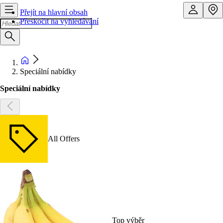
Přejít na hlavní obsah
Přeskočit na vyhledávání
Speciální nabídky
Speciální nabídky
All Offers
Top výběr