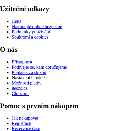
Užitečné odkazy
Cena
Nakupujte online bezpečně
Podmínky používání
Soukromí a cookies
O nás
Přístupnost
Podívejte se, kam doručujeme
Poplatek za službu
Nastavení Cookies
Možnosti platby
itesco.cz
Clubcard
Pomoc s prvním nákupem
Jak nakupovat
Registrace
Rezervace času