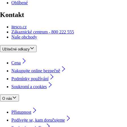
Oblíbené
Kontakt
itesco.cz
Zákaznické centrum - 800 222 555
Naše obchody
Užitečné odkazy
Cena
Nakupujte online bezpečně
Podmínky používání
Soukromí a cookies
O nás
Přístupnost
Podívejte se, kam doručujeme