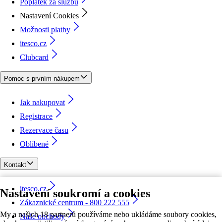
Poplatek za službu
Nastavení Cookies
Možnosti platby
itesco.cz
Clubcard
Pomoc s prvním nákupem
Jak nakupovat
Registrace
Rezervace času
Oblíbené
Kontakt
itesco.cz
Nastavení soukromí a cookies
Zákaznické centrum - 800 222 555
My a našich 18 partnerů používáme nebo ukládáme soubory cookies,
Naše obchody