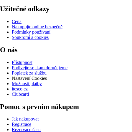
Užitečné odkazy
Cena
Nakupujte online bezpečně
Podmínky používání
Soukromí a cookies
O nás
Přístupnost
Podívejte se, kam doručujeme
Poplatek za službu
Nastavení Cookies
Možnosti platby
itesco.cz
Clubcard
Pomoc s prvním nákupem
Jak nakupovat
Registrace
Rezervace času