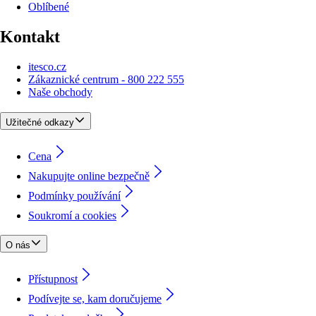
Oblíbené
Kontakt
itesco.cz
Zákaznické centrum - 800 222 555
Naše obchody
Užitečné odkazy
Cena
Nakupujte online bezpečně
Podmínky používání
Soukromí a cookies
O nás
Přístupnost
Podívejte se, kam doručujeme