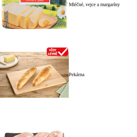
Mléčné, vejce a margaríny
Pekárna