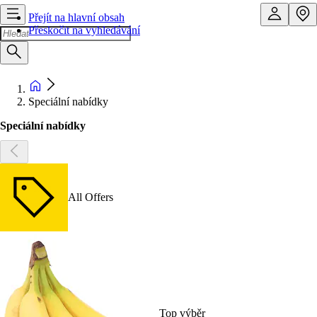
Přejít na hlavní obsah
Přeskočit na vyhledávání
Speciální nabídky
Speciální nabídky
All Offers
Top výběr