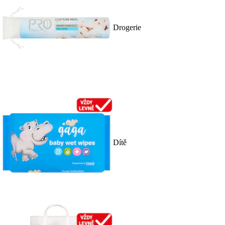
Drogerie
Dítě