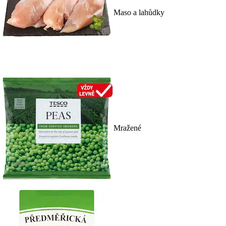
Maso a lahůdky
Mražené