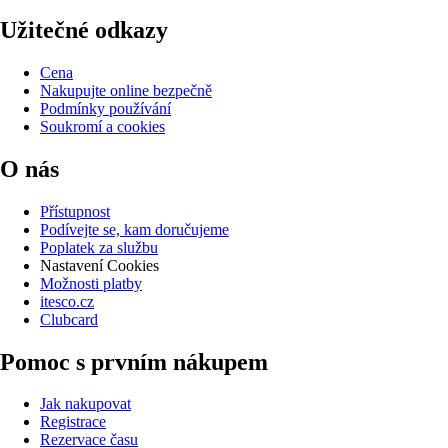
Užitečné odkazy
Cena
Nakupujte online bezpečně
Podmínky používání
Soukromí a cookies
O nás
Přístupnost
Podívejte se, kam doručujeme
Poplatek za službu
Nastavení Cookies
Možnosti platby
itesco.cz
Clubcard
Pomoc s prvním nákupem
Jak nakupovat
Registrace
Rezervace času