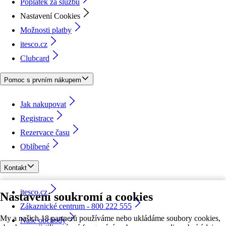
Poplatek za službu
Nastavení Cookies
Možnosti platby
itesco.cz
Clubcard
Pomoc s prvním nákupem
Jak nakupovat
Registrace
Rezervace času
Oblíbené
Kontakt
itesco.cz
Nastavení soukromí a cookies
Zákaznické centrum - 800 222 555
My a našich 18 partnerů používáme nebo ukládáme soubory cookies,
Naše obchody