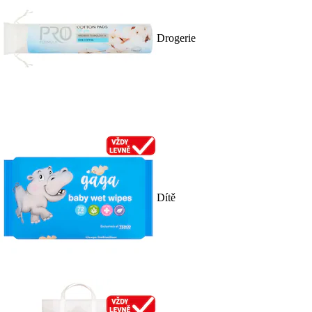
Drogerie
Dítě