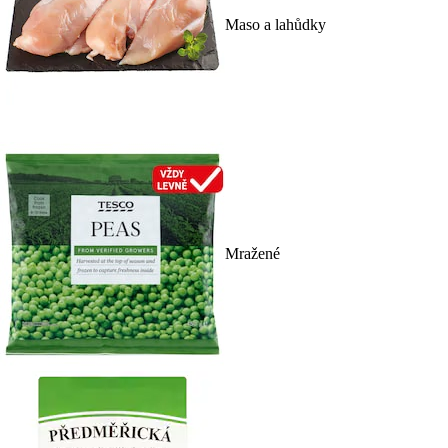
Maso a lahůdky
Mražené