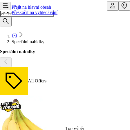
Přejít na hlavní obsah
Přeskočit na vyhledávání
Speciální nabídky
Speciální nabídky
All Offers
Top výběr