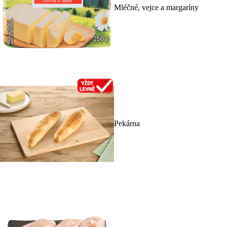
Mléčné, vejce a margaríny
Pekárna