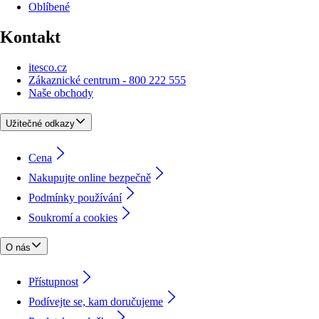
Oblíbené
Kontakt
itesco.cz
Zákaznické centrum - 800 222 555
Naše obchody
Užitečné odkazy
Cena
Nakupujte online bezpečně
Podmínky používání
Soukromí a cookies
O nás
Přístupnost
Podívejte se, kam doručujeme