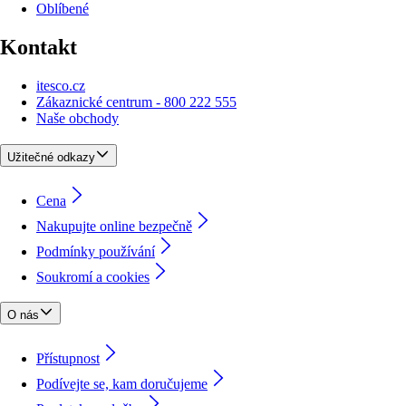
Oblíbené
Kontakt
itesco.cz
Zákaznické centrum - 800 222 555
Naše obchody
Užitečné odkazy
Cena
Nakupujte online bezpečně
Podmínky používání
Soukromí a cookies
O nás
Přístupnost
Podívejte se, kam doručujeme