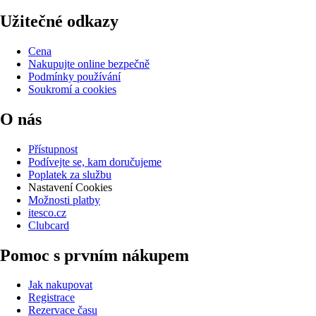
Užitečné odkazy
Cena
Nakupujte online bezpečně
Podmínky používání
Soukromí a cookies
O nás
Přístupnost
Podívejte se, kam doručujeme
Poplatek za službu
Nastavení Cookies
Možnosti platby
itesco.cz
Clubcard
Pomoc s prvním nákupem
Jak nakupovat
Registrace
Rezervace času