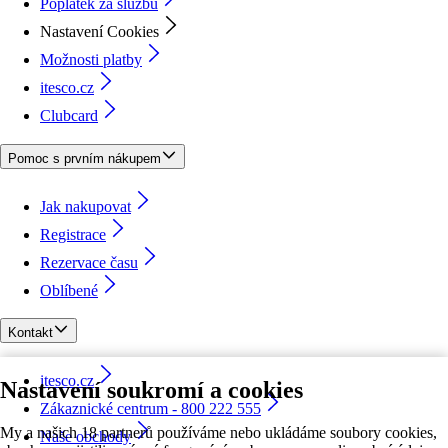
Poplatek za službu
Nastavení Cookies
Možnosti platby
itesco.cz
Clubcard
Pomoc s prvním nákupem
Jak nakupovat
Registrace
Rezervace času
Oblíbené
Kontakt
itesco.cz
Nastavení soukromí a cookies
Zákaznické centrum - 800 222 555
My a našich 18 partnerů používáme nebo ukládáme soubory cookies,
Naše obchody