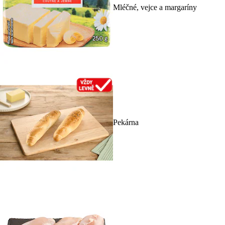
Mléčné, vejce a margaríny
Pekárna