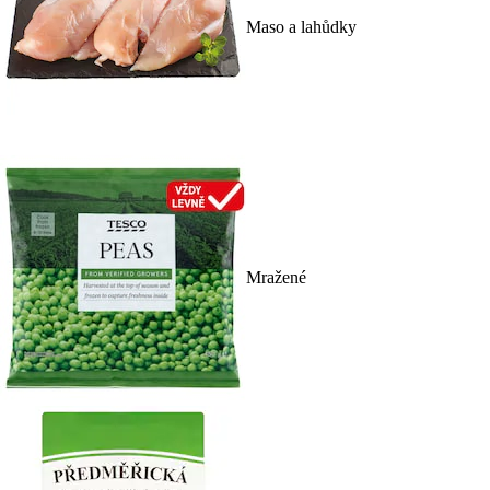
Maso a lahůdky
Mražené