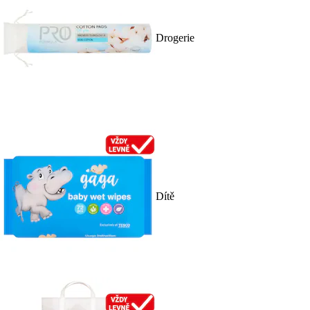
Drogerie
Dítě