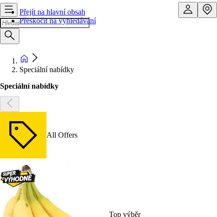
Přejít na hlavní obsah
Přeskočit na vyhledávání
Speciální nabídky
Speciální nabídky
All Offers
Top výběr