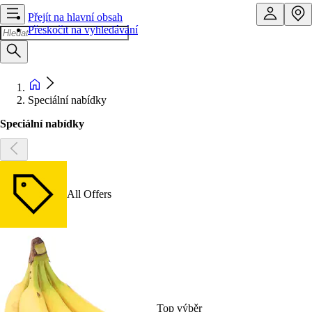
Přejít na hlavní obsah
Přeskočit na vyhledávání
Speciální nabídky
Speciální nabídky
All Offers
Top výběr