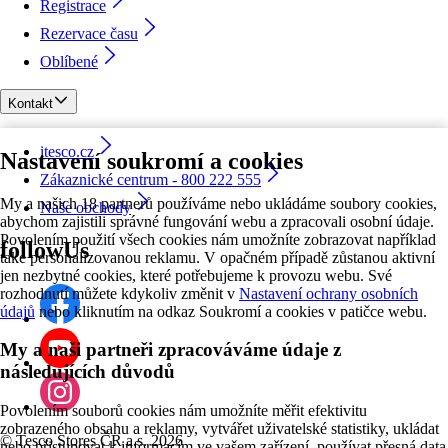
Registrace
Rezervace času
Oblíbené
Kontakt
itesco.cz
Nastavení soukromí a cookies
Zákaznické centrum - 800 222 555
My a našich 18 partnerů používáme nebo ukládáme soubory cookies,
Naše obchody
abychom zajistili správné fungování webu a zpracovali osobní údaje.
Povolením použití všech cookies nám umožníte zobrazovat například
followUs
také personalizovanou reklamu. V opačném případě zůstanou aktivní
jen nezbytné cookies, které potřebujeme k provozu webu. Své
rozhodnutí můžete kdykoliv změnit v
Nastavení ochrany osobních
údajů
nebo kliknutím na odkaz Soukromí a cookies v patičce webu.
My a naši partneři zpracováváme údaje z
následujících důvodů
Povolením souborů cookies nám umožníte měřit efektivitu
zobrazeného obsahu a reklamy, vytvářet uživatelské statistiky, ukládat
©
Tesco Stores ČR a.s. 2026
nebo přistupovat k informacím ve vašem zařízení, používat přesná data