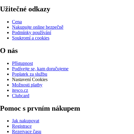
Užitečné odkazy
Cena
Nakupujte online bezpečně
Podmínky používání
Soukromí a cookies
O nás
Přístupnost
Podívejte se, kam doručujeme
Poplatek za službu
Nastavení Cookies
Možnosti platby
itesco.cz
Clubcard
Pomoc s prvním nákupem
Jak nakupovat
Registrace
Rezervace času