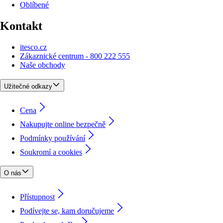
Oblíbené
Kontakt
itesco.cz
Zákaznické centrum - 800 222 555
Naše obchody
Užitečné odkazy
Cena
Nakupujte online bezpečně
Podmínky používání
Soukromí a cookies
O nás
Přístupnost
Podívejte se, kam doručujeme