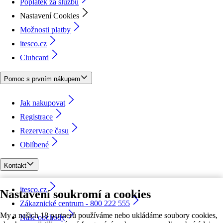
Poplatek za službu
Nastavení Cookies
Možnosti platby
itesco.cz
Clubcard
Pomoc s prvním nákupem
Jak nakupovat
Registrace
Rezervace času
Oblíbené
Kontakt
itesco.cz
Nastavení soukromí a cookies
Zákaznické centrum - 800 222 555
My a našich 18 partnerů používáme nebo ukládáme soubory cookies,
Naše obchody