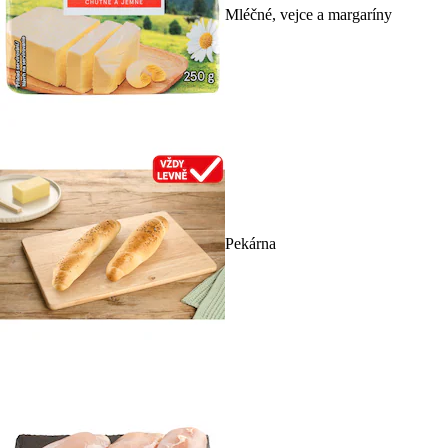
Mléčné, vejce a margaríny
Pekárna