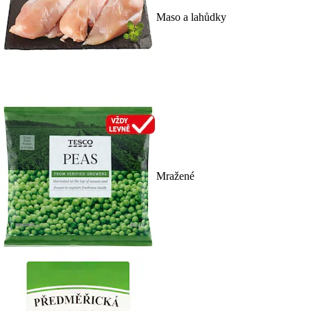
Maso a lahůdky
Mražené