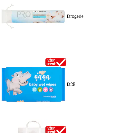
Drogerie
Dítě