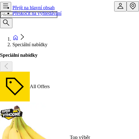
Přejít na hlavní obsah
Přeskočit na vyhledávání
Speciální nabídky
Speciální nabídky
All Offers
Top výběr