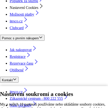
Poplatek za službu
Nastavení Cookies
Možnosti platby
itesco.cz
Clubcard
Pomoc s prvním nákupem
Jak nakupovat
Registrace
Rezervace času
Oblíbené
Kontakt
itesco.cz
Nastavení soukromí a cookies
Zákaznické centrum - 800 222 555
My a našich 18 partnerů používáme nebo ukládáme soubory cookies,
Naše obchody