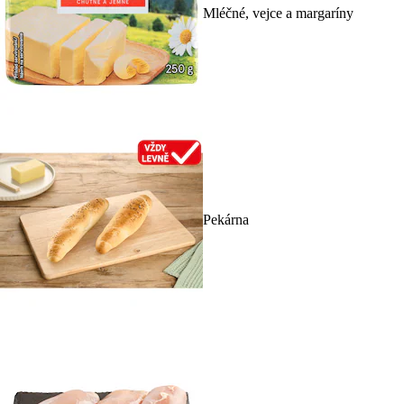
Mléčné, vejce a margaríny
Pekárna