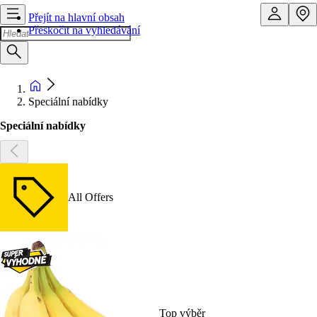
Přejít na hlavní obsah
Přeskočit na vyhledávání
Speciální nabídky
Speciální nabídky
All Offers
Top výběr