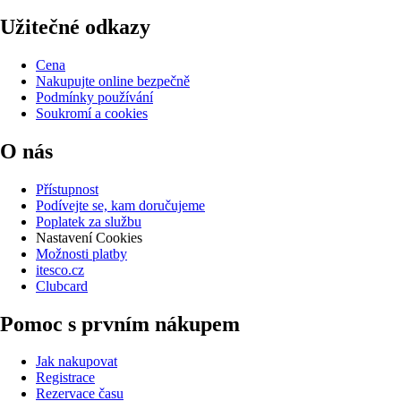
Užitečné odkazy
Cena
Nakupujte online bezpečně
Podmínky používání
Soukromí a cookies
O nás
Přístupnost
Podívejte se, kam doručujeme
Poplatek za službu
Nastavení Cookies
Možnosti platby
itesco.cz
Clubcard
Pomoc s prvním nákupem
Jak nakupovat
Registrace
Rezervace času