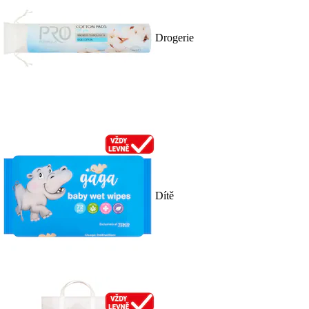
Drogerie
Dítě