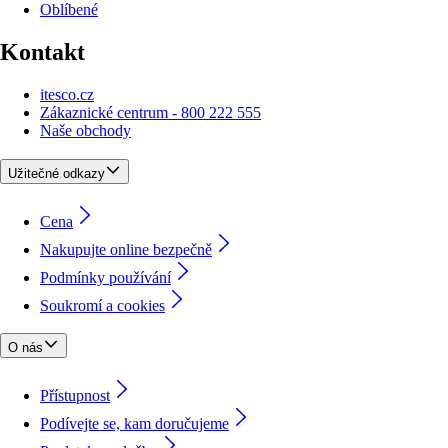
Oblíbené
Kontakt
itesco.cz
Zákaznické centrum - 800 222 555
Naše obchody
Užitečné odkazy
Cena
Nakupujte online bezpečně
Podmínky používání
Soukromí a cookies
O nás
Přístupnost
Podívejte se, kam doručujeme