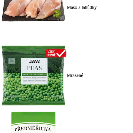
Maso a lahůdky
Mražené