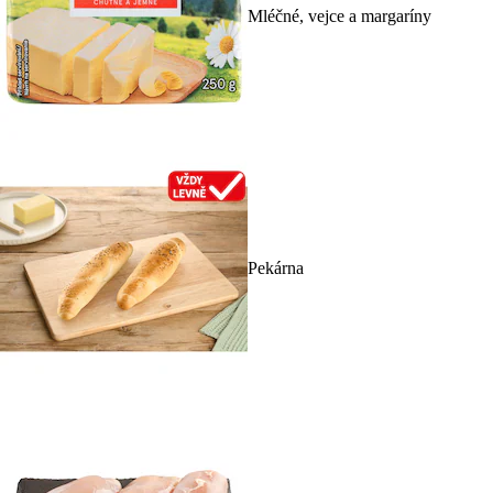
Mléčné, vejce a margaríny
Pekárna