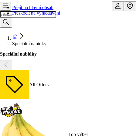
Přejít na hlavní obsah
Přeskočit na vyhledávání
Speciální nabídky
Speciální nabídky
All Offers
Top výběr