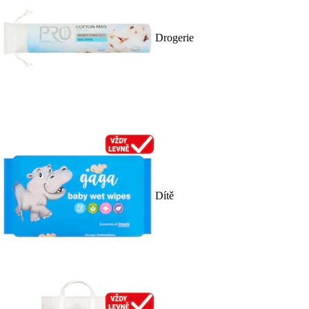
Drogerie
Dítě