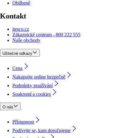
Oblíbené
Kontakt
itesco.cz
Zákaznické centrum - 800 222 555
Naše obchody
Užitečné odkazy
Cena
Nakupujte online bezpečně
Podmínky používání
Soukromí a cookies
O nás
Přístupnost
Podívejte se, kam doručujeme