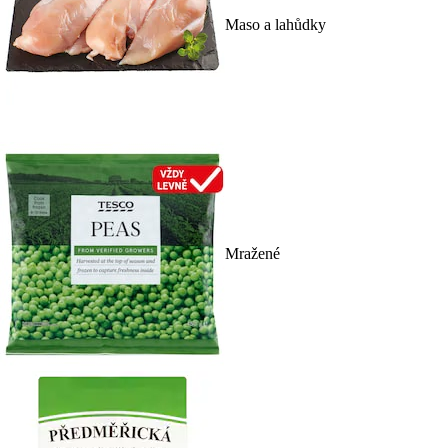
Maso a lahůdky
Mražené