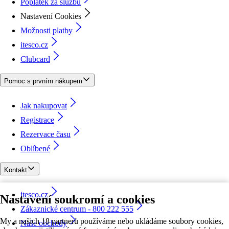
Poplatek za službu
Nastavení Cookies
Možnosti platby
itesco.cz
Clubcard
Pomoc s prvním nákupem
Jak nakupovat
Registrace
Rezervace času
Oblíbené
Kontakt
itesco.cz
Nastavení soukromí a cookies
Zákaznické centrum - 800 222 555
My a našich 18 partnerů používáme nebo ukládáme soubory cookies,
Naše obchody