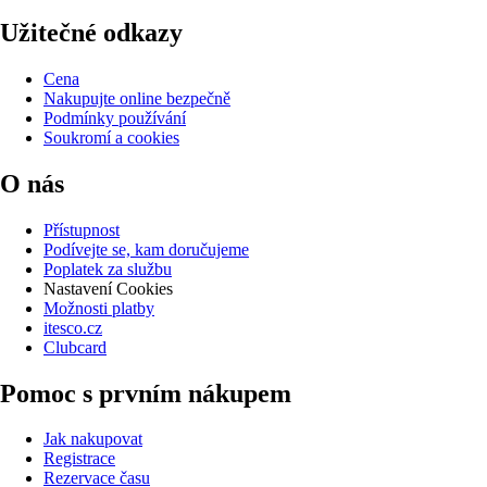
Užitečné odkazy
Cena
Nakupujte online bezpečně
Podmínky používání
Soukromí a cookies
O nás
Přístupnost
Podívejte se, kam doručujeme
Poplatek za službu
Nastavení Cookies
Možnosti platby
itesco.cz
Clubcard
Pomoc s prvním nákupem
Jak nakupovat
Registrace
Rezervace času