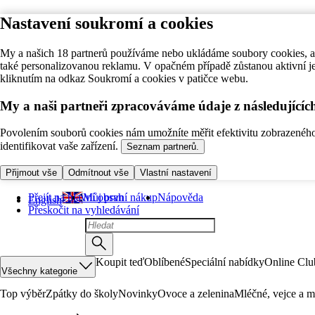
Nastavení soukromí a cookies
My a našich 18 partnerů používáme nebo ukládáme soubory cookies, ab
také personalizovanou reklamu. V opačném případě zůstanou aktivní j
kliknutím na odkaz Soukromí a cookies v patičce webu.
My a naši partneři zpracováváme údaje z následující
Povolením souborů cookies nám umožníte měřit efektivitu zobrazeného o
identifikovat vaše zařízení.
Seznam partnerů.
Přijmout vše
Odmítnout vše
Vlastní nastavení
Přejít na hlavní obsah
Můj první nákup
Nápověda
English
Přeskočit na vyhledávání
Koupit teď
Oblíbené
Speciální nabídky
Online Clu
Všechny kategorie
Top výběr
Zpátky do školy
Novinky
Ovoce a zelenina
Mléčné, vejce a m