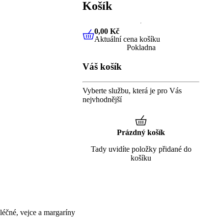
Košík
0,00 Kč
Aktuální cena košíku
0,00 Kč
Aktuální cena košíku
Pokladna
Váš košík
Vyberte službu, která je pro Vás
nejvhodnější
Prázdný košík
Tady uvidíte položky přidané do
košíku
éčné, vejce a margaríny