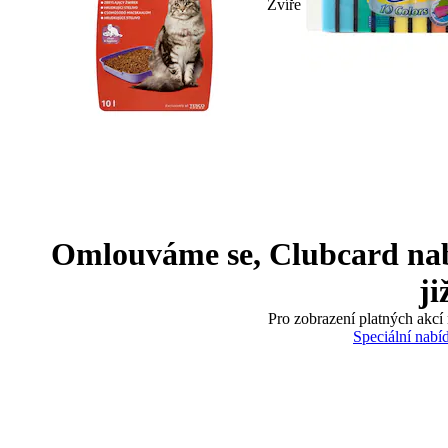
Zvíře
Omlouváme se, Clubcard nabíd
ji
Pro zobrazení platných akcí 
Speciální nabí