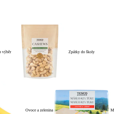
p výběr
Zpátky do školy
Ovoce a zelenina
Ml