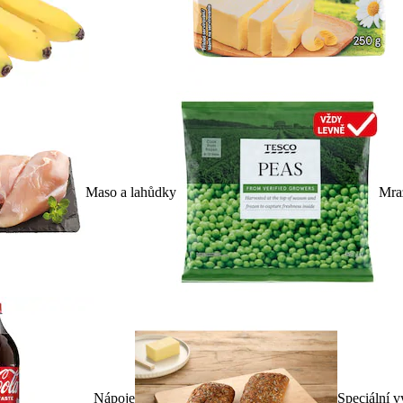
Maso a lahůdky
Mra
Nápoje
Speciální v