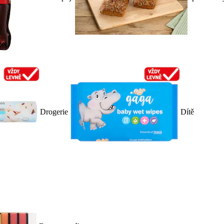
Drogerie
Dítě