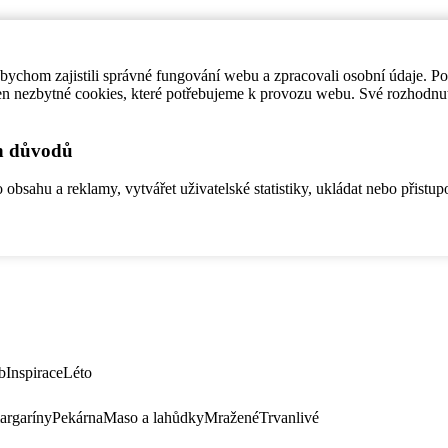
ychom zajistili správné fungování webu a zpracovali osobní údaje. P
en nezbytné cookies, které potřebujeme k provozu webu. Své rozhodnu
ch důvodů
bsahu a reklamy, vytvářet uživatelské statistiky, ukládat nebo přistup
b
Inspirace
Léto
argaríny
Pekárna
Maso a lahůdky
Mražené
Trvanlivé