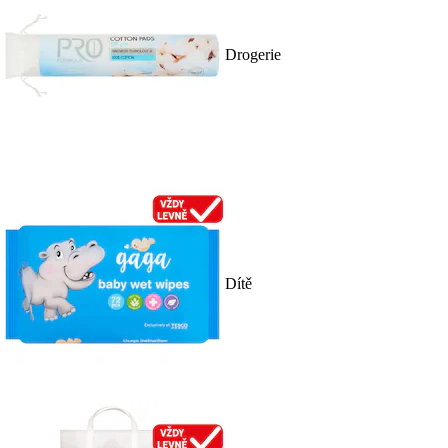
Drogerie
Dítě