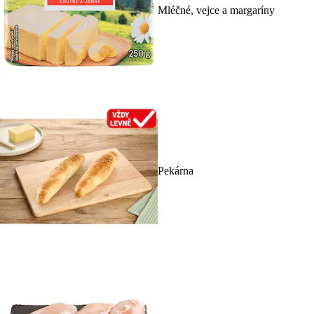
Mléčné, vejce a margaríny
Pekárna