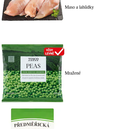
Maso a lahůdky
Mražené