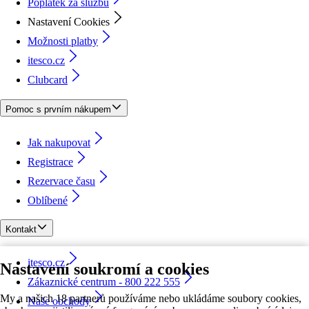
Poplatek za službu
Nastavení Cookies
Možnosti platby
itesco.cz
Clubcard
Pomoc s prvním nákupem
Jak nakupovat
Registrace
Rezervace času
Oblíbené
Kontakt
itesco.cz
Nastavení soukromí a cookies
Zákaznické centrum - 800 222 555
My a našich 18 partnerů používáme nebo ukládáme soubory cookies,
Naše obchody