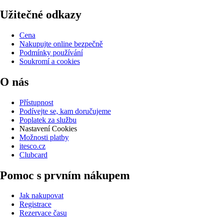
Užitečné odkazy
Cena
Nakupujte online bezpečně
Podmínky používání
Soukromí a cookies
O nás
Přístupnost
Podívejte se, kam doručujeme
Poplatek za službu
Nastavení Cookies
Možnosti platby
itesco.cz
Clubcard
Pomoc s prvním nákupem
Jak nakupovat
Registrace
Rezervace času