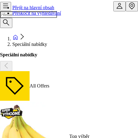
Přejít na hlavní obsah
Přeskočit na vyhledávání
Speciální nabídky
Speciální nabídky
All Offers
Top výběr