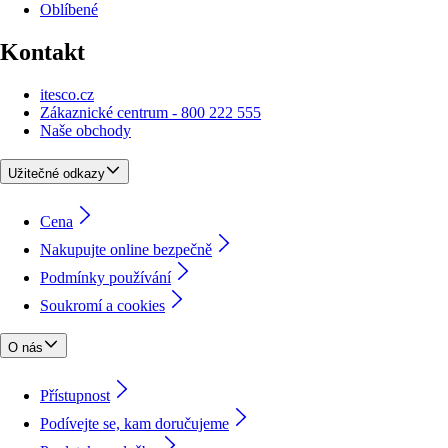
Oblíbené
Kontakt
itesco.cz
Zákaznické centrum - 800 222 555
Naše obchody
Užitečné odkazy
Cena
Nakupujte online bezpečně
Podmínky používání
Soukromí a cookies
O nás
Přístupnost
Podívejte se, kam doručujeme