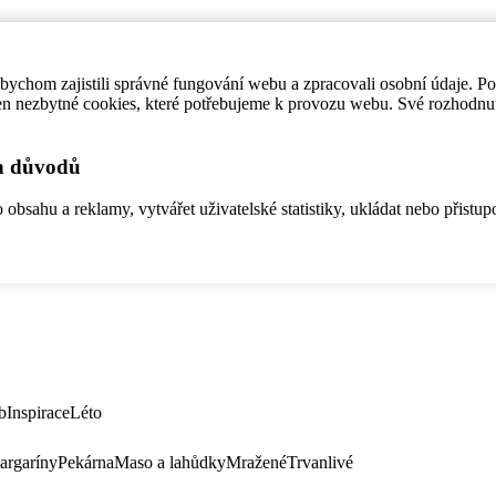
ychom zajistili správné fungování webu a zpracovali osobní údaje. P
en nezbytné cookies, které potřebujeme k provozu webu. Své rozhodnu
ch důvodů
bsahu a reklamy, vytvářet uživatelské statistiky, ukládat nebo přistup
b
Inspirace
Léto
argaríny
Pekárna
Maso a lahůdky
Mražené
Trvanlivé