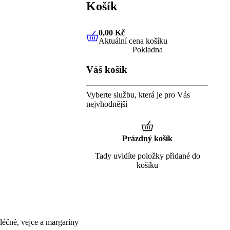
Košík
0,00 Kč
Aktuální cena košíku
0,00 Kč
Aktuální cena košíku
Pokladna
Váš košík
Vyberte službu, která je pro Vás
nejvhodnější
Prázdný košík
Tady uvidíte položky přidané do
košíku
éčné, vejce a margaríny