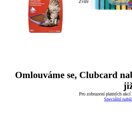
Zvíře
Omlouváme se, Clubcard nabíd
ji
Pro zobrazení platných akcí 
Speciální nabí