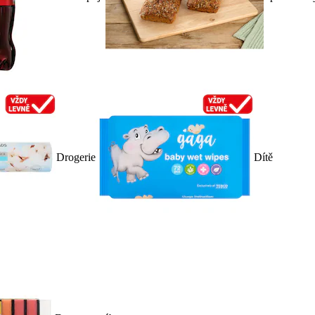
Drogerie
Dítě