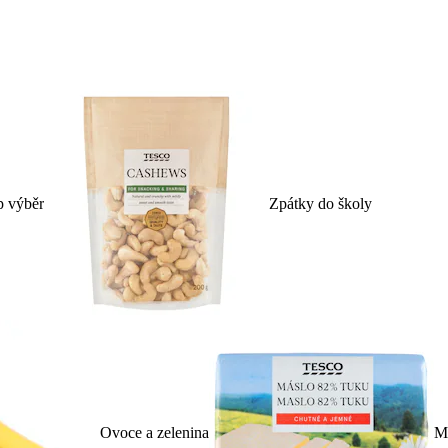
p výběr
Zpátky do školy
Ovoce a zelenina
Ml