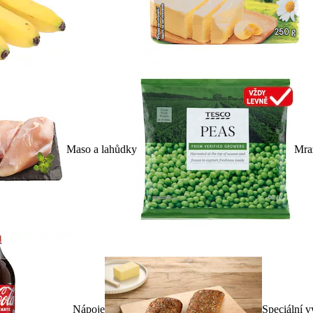
Maso a lahůdky
Mra
Nápoje
Speciální v