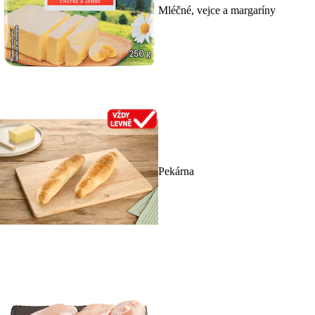
Mléčné, vejce a margaríny
Pekárna