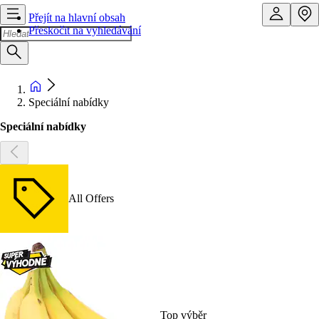
Přejít na hlavní obsah
Přeskočit na vyhledávání
Speciální nabídky
Speciální nabídky
All Offers
Top výběr