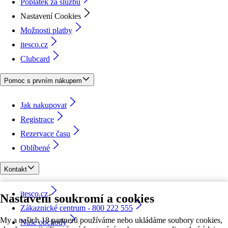
Poplatek za službu
Nastavení Cookies
Možnosti platby
itesco.cz
Clubcard
Pomoc s prvním nákupem
Jak nakupovat
Registrace
Rezervace času
Oblíbené
Kontakt
itesco.cz
Nastavení soukromí a cookies
Zákaznické centrum - 800 222 555
My a našich 18 partnerů používáme nebo ukládáme soubory cookies,
Naše obchody