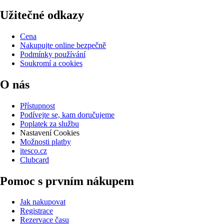
Užitečné odkazy
Cena
Nakupujte online bezpečně
Podmínky používání
Soukromí a cookies
O nás
Přístupnost
Podívejte se, kam doručujeme
Poplatek za službu
Nastavení Cookies
Možnosti platby
itesco.cz
Clubcard
Pomoc s prvním nákupem
Jak nakupovat
Registrace
Rezervace času