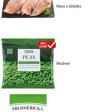
Maso a lahůdky
Mražené