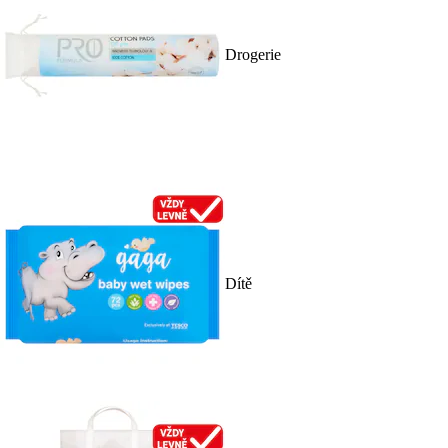
Drogerie
Dítě