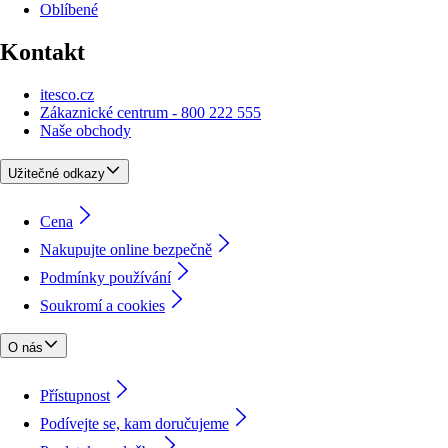
Oblíbené
Kontakt
itesco.cz
Zákaznické centrum - 800 222 555
Naše obchody
Užitečné odkazy
Cena
Nakupujte online bezpečně
Podmínky používání
Soukromí a cookies
O nás
Přístupnost
Podívejte se, kam doručujeme