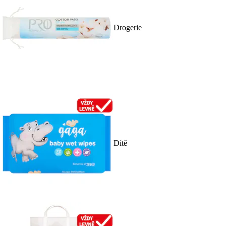
Drogerie
Dítě