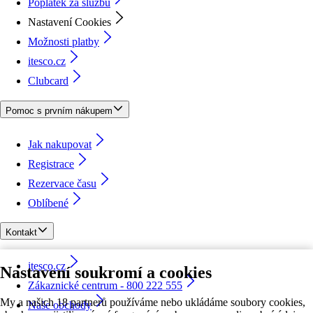
Poplatek za službu
Nastavení Cookies
Možnosti platby
itesco.cz
Clubcard
Pomoc s prvním nákupem
Jak nakupovat
Registrace
Rezervace času
Oblíbené
Kontakt
itesco.cz
Nastavení soukromí a cookies
Zákaznické centrum - 800 222 555
My a našich 18 partnerů používáme nebo ukládáme soubory cookies,
Naše obchody