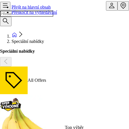
Přejít na hlavní obsah
Přeskočit na vyhledávání
Speciální nabídky
Speciální nabídky
All Offers
Top výběr