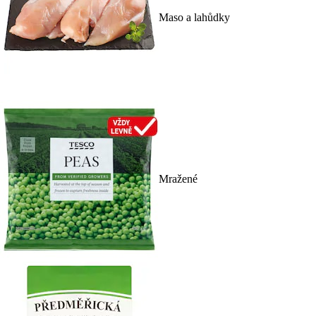
Maso a lahůdky
Mražené