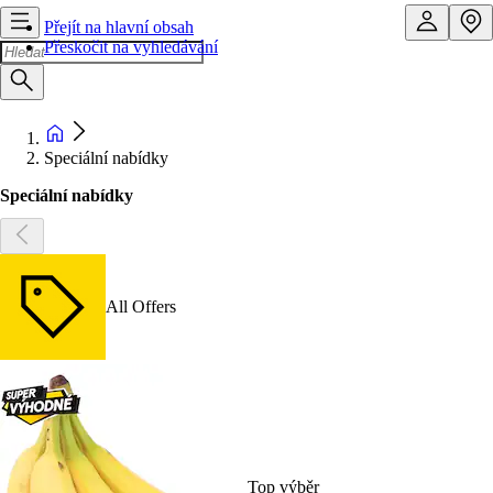
Přejít na hlavní obsah
Přeskočit na vyhledávání
Speciální nabídky
Speciální nabídky
All Offers
Top výběr