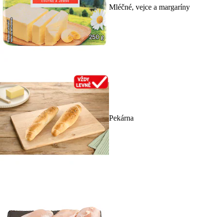
Mléčné, vejce a margaríny
Pekárna