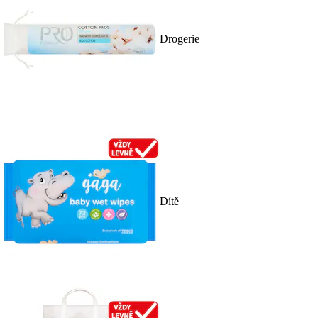
Drogerie
Dítě