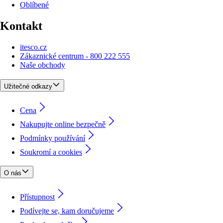
Oblíbené
Kontakt
itesco.cz
Zákaznické centrum - 800 222 555
Naše obchody
Užitečné odkazy
Cena
Nakupujte online bezpečně
Podmínky používání
Soukromí a cookies
O nás
Přístupnost
Podívejte se, kam doručujeme