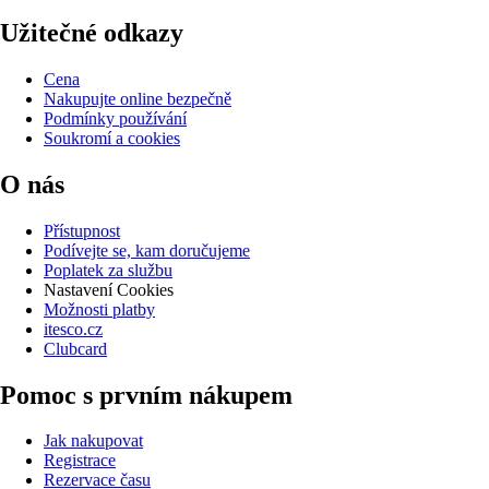
Užitečné odkazy
Cena
Nakupujte online bezpečně
Podmínky používání
Soukromí a cookies
O nás
Přístupnost
Podívejte se, kam doručujeme
Poplatek za službu
Nastavení Cookies
Možnosti platby
itesco.cz
Clubcard
Pomoc s prvním nákupem
Jak nakupovat
Registrace
Rezervace času