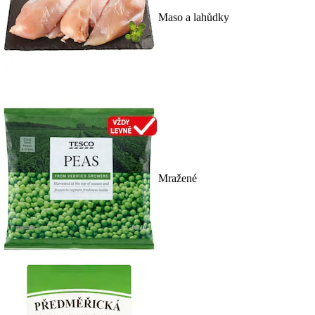
Maso a lahůdky
Mražené