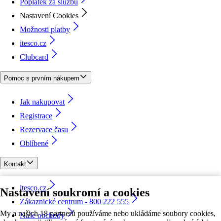
Poplatek za službu
Nastavení Cookies
Možnosti platby
itesco.cz
Clubcard
Pomoc s prvním nákupem
Jak nakupovat
Registrace
Rezervace času
Oblíbené
Kontakt
itesco.cz
Nastavení soukromí a cookies
Zákaznické centrum - 800 222 555
My a našich 18 partnerů používáme nebo ukládáme soubory cookies,
Naše obchody