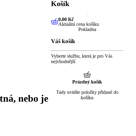
Košík
0,00 Kč
Aktuální cena košíku
0,00 Kč
Aktuální cena košíku
Pokladna
Váš košík
Vyberte službu, která je pro Vás
nejvhodnější
Prázdný košík
Tady uvidíte položky přidané do
tná, nebo je
košíku