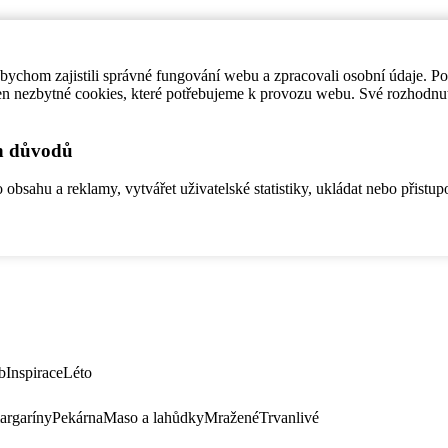
ychom zajistili správné fungování webu a zpracovali osobní údaje. P
en nezbytné cookies, které potřebujeme k provozu webu. Své rozhodnu
ch důvodů
bsahu a reklamy, vytvářet uživatelské statistiky, ukládat nebo přistup
b
Inspirace
Léto
argaríny
Pekárna
Maso a lahůdky
Mražené
Trvanlivé