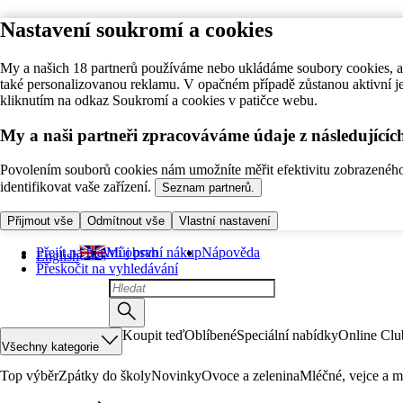
Nastavení soukromí a cookies
My a našich 18 partnerů používáme nebo ukládáme soubory cookies, ab
také personalizovanou reklamu. V opačném případě zůstanou aktivní j
kliknutím na odkaz Soukromí a cookies v patičce webu.
My a naši partneři zpracováváme údaje z následující
Povolením souborů cookies nám umožníte měřit efektivitu zobrazeného o
identifikovat vaše zařízení.
Seznam partnerů.
Přijmout vše
Odmítnout vše
Vlastní nastavení
Přejít na hlavní obsah
Můj první nákup
Nápověda
English
Přeskočit na vyhledávání
Koupit teď
Oblíbené
Speciální nabídky
Online Clu
Všechny kategorie
Top výběr
Zpátky do školy
Novinky
Ovoce a zelenina
Mléčné, vejce a m