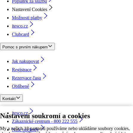
Poplatek za službu
Nastavení Cookies
Možnosti platby
itesco.cz
Clubcard
Pomoc s prvním nákupem
Jak nakupovat
Registrace
Rezervace času
Oblíbené
Kontakt
itesco.cz
Nastavení soukromí a cookies
Zákaznické centrum - 800 222 555
My a našich 18 partnerů používáme nebo ukládáme soubory cookies,
Naše obchody