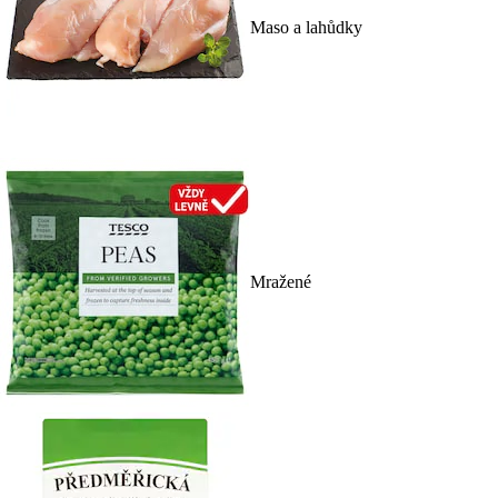
Maso a lahůdky
Mražené