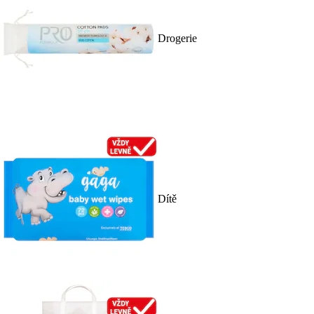
Drogerie
Dítě