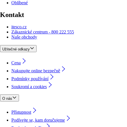
Oblíbené
Kontakt
itesco.cz
Zákaznické centrum - 800 222 555
Naše obchody
Užitečné odkazy
Cena
Nakupujte online bezpečně
Podmínky používání
Soukromí a cookies
O nás
Přístupnost
Podívejte se, kam doručujeme