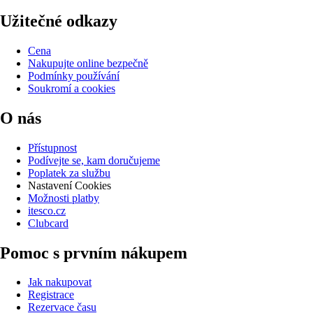
Užitečné odkazy
Cena
Nakupujte online bezpečně
Podmínky používání
Soukromí a cookies
O nás
Přístupnost
Podívejte se, kam doručujeme
Poplatek za službu
Nastavení Cookies
Možnosti platby
itesco.cz
Clubcard
Pomoc s prvním nákupem
Jak nakupovat
Registrace
Rezervace času