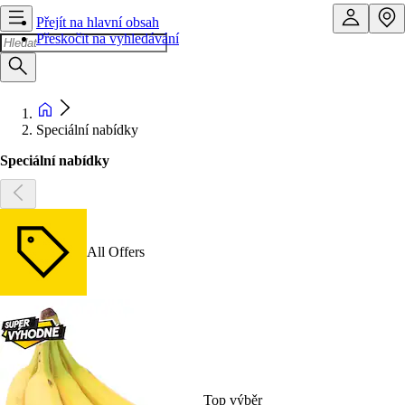
Přejít na hlavní obsah
Přeskočit na vyhledávání
Speciální nabídky
Speciální nabídky
All Offers
Top výběr