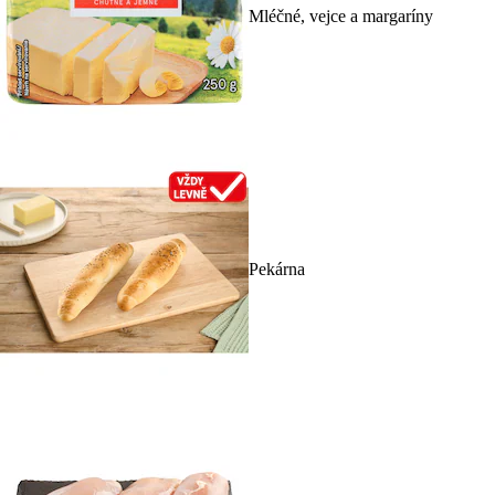
Mléčné, vejce a margaríny
Pekárna