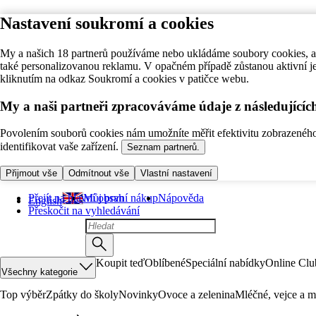
Nastavení soukromí a cookies
My a našich 18 partnerů používáme nebo ukládáme soubory cookies, ab
také personalizovanou reklamu. V opačném případě zůstanou aktivní j
kliknutím na odkaz Soukromí a cookies v patičce webu.
My a naši partneři zpracováváme údaje z následující
Povolením souborů cookies nám umožníte měřit efektivitu zobrazeného o
identifikovat vaše zařízení.
Seznam partnerů.
Přijmout vše
Odmítnout vše
Vlastní nastavení
Přejít na hlavní obsah
Můj první nákup
Nápověda
English
Přeskočit na vyhledávání
Koupit teď
Oblíbené
Speciální nabídky
Online Clu
Všechny kategorie
Top výběr
Zpátky do školy
Novinky
Ovoce a zelenina
Mléčné, vejce a m