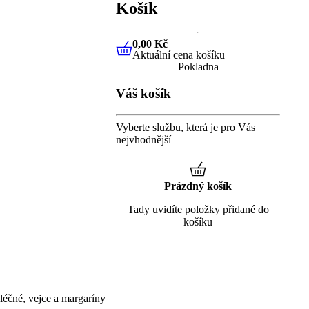
Košík
0,00 Kč
Aktuální cena košíku
0,00 Kč
Aktuální cena košíku
Pokladna
Váš košík
Vyberte službu, která je pro Vás
nejvhodnější
Prázdný košík
Tady uvidíte položky přidané do
košíku
éčné, vejce a margaríny