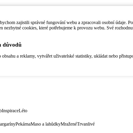
ychom zajistili správné fungování webu a zpracovali osobní údaje. P
en nezbytné cookies, které potřebujeme k provozu webu. Své rozhodnu
ch důvodů
bsahu a reklamy, vytvářet uživatelské statistiky, ukládat nebo přistup
b
Inspirace
Léto
argaríny
Pekárna
Maso a lahůdky
Mražené
Trvanlivé