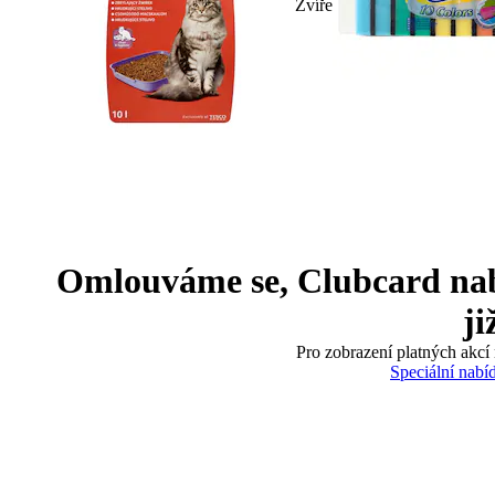
Zvíře
Omlouváme se, Clubcard nabíd
ji
Pro zobrazení platných akcí 
Speciální nabí