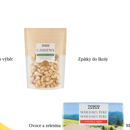
p výběr
Zpátky do školy
Ovoce a zelenina
Ml