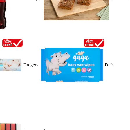
Drogerie
Dítě