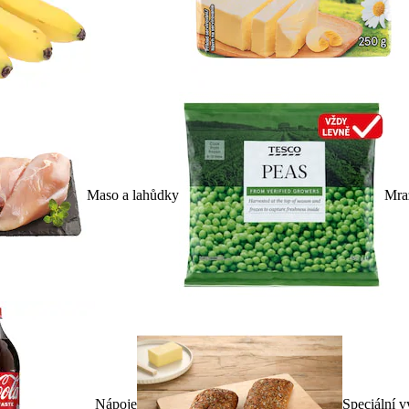
Maso a lahůdky
Mra
Nápoje
Speciální v