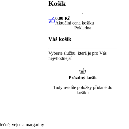
Košík
0,00 Kč
Aktuální cena košíku
0,00 Kč
Aktuální cena košíku
Pokladna
Váš košík
Vyberte službu, která je pro Vás
nejvhodnější
Prázdný košík
Tady uvidíte položky přidané do
košíku
éčné, vejce a margaríny