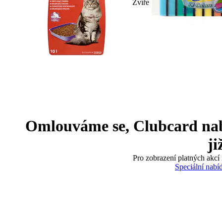
Zvíře
Omlouváme se, Clubcard nabíd
ji
Pro zobrazení platných akcí 
Speciální nabí