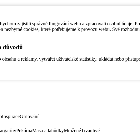
ychom zajistili správné fungování webu a zpracovali osobní údaje. P
en nezbytné cookies, které potřebujeme k provozu webu. Své rozhodnu
ch důvodů
bsahu a reklamy, vytvářet uživatelské statistiky, ukládat nebo přistup
b
Inspirace
Grilování
argaríny
Pekárna
Maso a lahůdky
Mražené
Trvanlivé