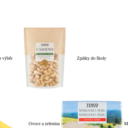
p výběr
Zpátky do školy
Ovoce a zelenina
Ml