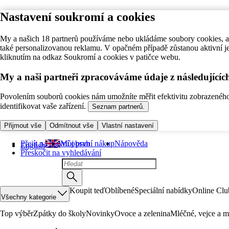
Nastavení soukromí a cookies
My a našich 18 partnerů používáme nebo ukládáme soubory cookies, ab
také personalizovanou reklamu. V opačném případě zůstanou aktivní j
kliknutím na odkaz Soukromí a cookies v patičce webu.
My a naši partneři zpracováváme údaje z následující
Povolením souborů cookies nám umožníte měřit efektivitu zobrazeného o
identifikovat vaše zařízení.
Seznam partnerů.
Přijmout vše
Odmítnout vše
Vlastní nastavení
Přejít na hlavní obsah
Můj první nákup
Nápověda
English
Přeskočit na vyhledávání
Koupit teď
Oblíbené
Speciální nabídky
Online Clu
Všechny kategorie
Top výběr
Zpátky do školy
Novinky
Ovoce a zelenina
Mléčné, vejce a m