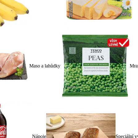
Maso a lahůdky
Mra
Nápoje
Speciální v