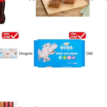
Drogerie
Dítě