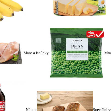
Maso a lahůdky
Mra
Nápoje
Speciální v