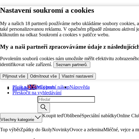
Nastavení soukromí a cookies
My a našich 18 partnerů používáme nebo ukládáme soubory cookies, ab
také personalizovanou reklamu. V opačném případě zůstanou aktivní j
kliknutím na odkaz Soukromí a cookies v patičce webu.
My a naši partneři zpracováváme údaje z následující
Povolením souborů cookies nám umožníte měřit efektivitu zobrazeného o
identifikovat vaše zařízení.
Seznam partnerů.
Přijmout vše
Odmítnout vše
Vlastní nastavení
Přejít na hlavní obsah
Můj první nákup
Nápověda
English
Přeskočit na vyhledávání
Koupit teď
Oblíbené
Speciální nabídky
Online Clu
Všechny kategorie
Top výběr
Zpátky do školy
Novinky
Ovoce a zelenina
Mléčné, vejce a m