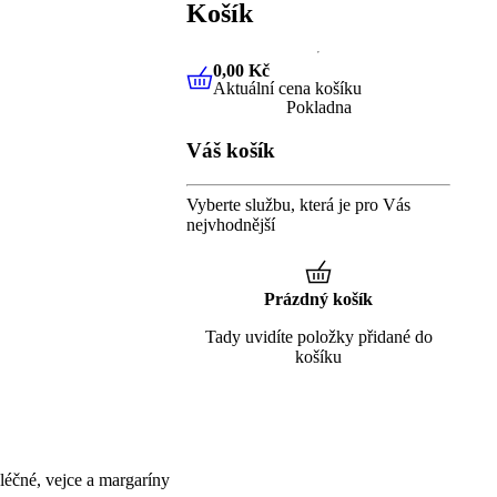
Košík
0,00 Kč
Aktuální cena košíku
0,00 Kč
Aktuální cena košíku
Pokladna
Váš košík
Vyberte službu, která je pro Vás
nejvhodnější
Prázdný košík
Tady uvidíte položky přidané do
košíku
éčné, vejce a margaríny