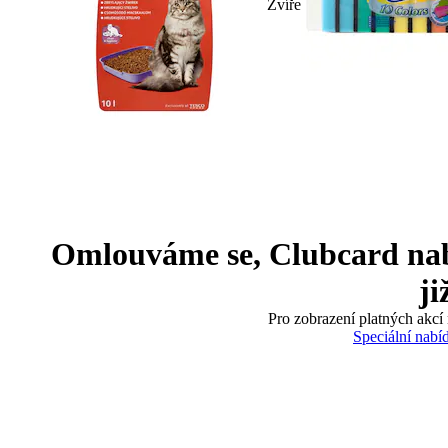
Zvíře
Omlouváme se, Clubcard nabíd
ji
Pro zobrazení platných akcí 
Speciální nabí