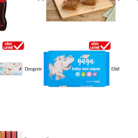
Drogerie
Dítě