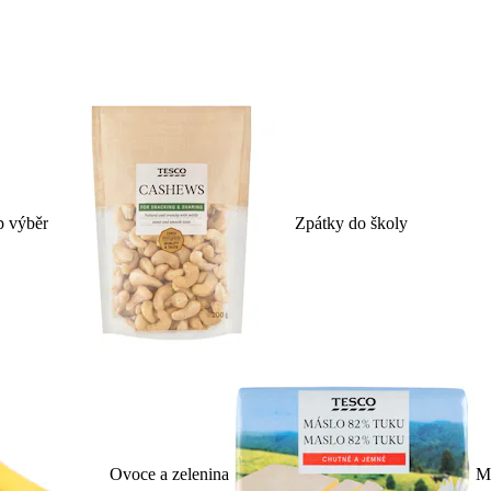
p výběr
Zpátky do školy
Ovoce a zelenina
Ml