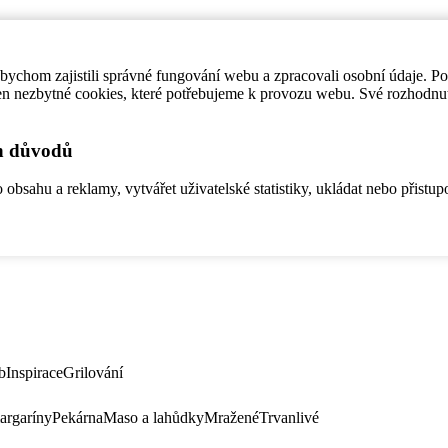
ychom zajistili správné fungování webu a zpracovali osobní údaje. P
en nezbytné cookies, které potřebujeme k provozu webu. Své rozhodnu
ch důvodů
bsahu a reklamy, vytvářet uživatelské statistiky, ukládat nebo přistup
b
Inspirace
Grilování
argaríny
Pekárna
Maso a lahůdky
Mražené
Trvanlivé