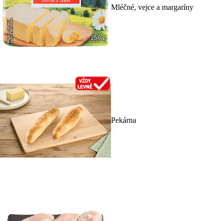
Mléčné, vejce a margaríny
Pekárna