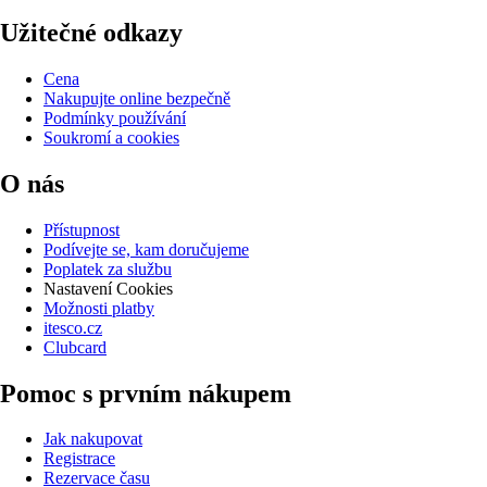
Užitečné odkazy
Cena
Nakupujte online bezpečně
Podmínky používání
Soukromí a cookies
O nás
Přístupnost
Podívejte se, kam doručujeme
Poplatek za službu
Nastavení Cookies
Možnosti platby
itesco.cz
Clubcard
Pomoc s prvním nákupem
Jak nakupovat
Registrace
Rezervace času