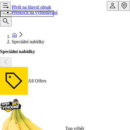
Přejít na hlavní obsah
Přeskočit na vyhledávání
Speciální nabídky
Speciální nabídky
All Offers
Top výběr