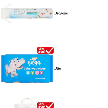
Drogerie
Dítě