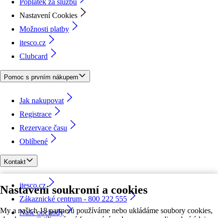
Poplatek za službu
Nastavení Cookies
Možnosti platby
itesco.cz
Clubcard
Pomoc s prvním nákupem
Jak nakupovat
Registrace
Rezervace času
Oblíbené
Kontakt
itesco.cz
Nastavení soukromí a cookies
Zákaznické centrum - 800 222 555
My a našich 18 partnerů používáme nebo ukládáme soubory cookies,
Naše obchody