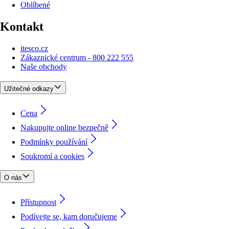
Oblíbené
Kontakt
itesco.cz
Zákaznické centrum - 800 222 555
Naše obchody
Užitečné odkazy
Cena
Nakupujte online bezpečně
Podmínky používání
Soukromí a cookies
O nás
Přístupnost
Podívejte se, kam doručujeme