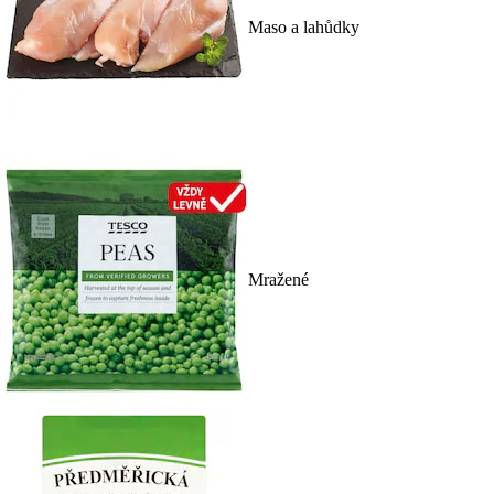
Maso a lahůdky
Mražené