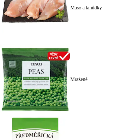
Maso a lahůdky
Mražené