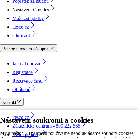
Poplatek za službu
Nastavení Cookies
Možnosti platby
itesco.cz
Clubcard
Pomoc s prvním nákupem
Jak nakupovat
Registrace
Rezervace času
Oblíbené
Kontakt
itesco.cz
Nastavení soukromí a cookies
Zákaznické centrum - 800 222 555
My a našich 18 partnerů používáme nebo ukládáme soubory cookies,
Naše obchody