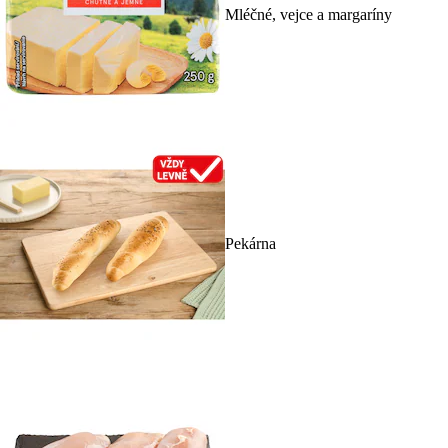
Mléčné, vejce a margaríny
Pekárna