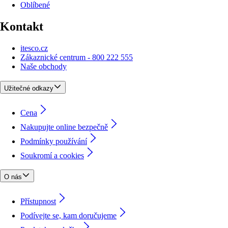
Oblíbené
Kontakt
itesco.cz
Zákaznické centrum - 800 222 555
Naše obchody
Užitečné odkazy
Cena
Nakupujte online bezpečně
Podmínky používání
Soukromí a cookies
O nás
Přístupnost
Podívejte se, kam doručujeme