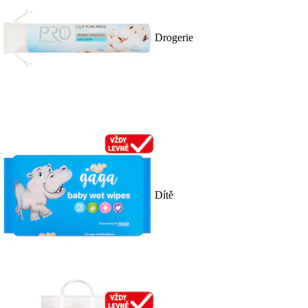
Drogerie
Dítě