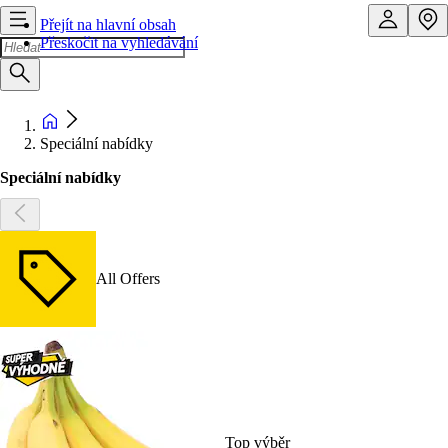
Přejít na hlavní obsah
Přeskočit na vyhledávání
Speciální nabídky
Speciální nabídky
All Offers
Top výběr