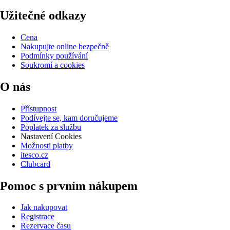
Užitečné odkazy
Cena
Nakupujte online bezpečně
Podmínky používání
Soukromí a cookies
O nás
Přístupnost
Podívejte se, kam doručujeme
Poplatek za službu
Nastavení Cookies
Možnosti platby
itesco.cz
Clubcard
Pomoc s prvním nákupem
Jak nakupovat
Registrace
Rezervace času