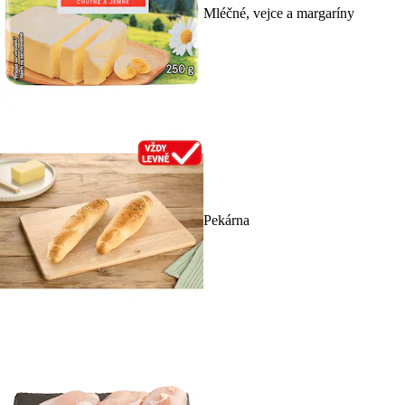
Mléčné, vejce a margaríny
Pekárna