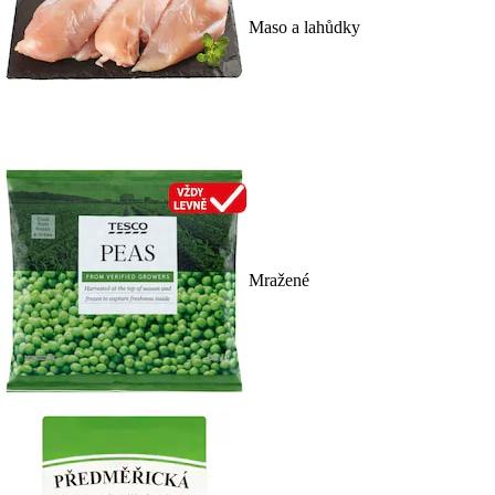
Maso a lahůdky
Mražené