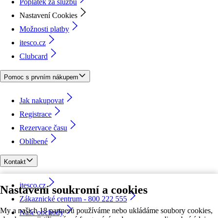
Poplatek za službu
Nastavení Cookies
Možnosti platby
itesco.cz
Clubcard
Pomoc s prvním nákupem
Jak nakupovat
Registrace
Rezervace času
Oblíbené
Kontakt
itesco.cz
Nastavení soukromí a cookies
Zákaznické centrum - 800 222 555
My a našich 18 partnerů používáme nebo ukládáme soubory cookies,
Naše obchody