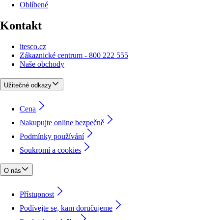
Oblíbené
Kontakt
itesco.cz
Zákaznické centrum - 800 222 555
Naše obchody
Užitečné odkazy
Cena
Nakupujte online bezpečně
Podmínky používání
Soukromí a cookies
O nás
Přístupnost
Podívejte se, kam doručujeme