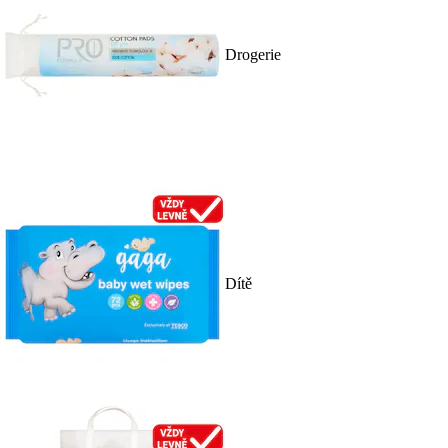
Drogerie
Dítě