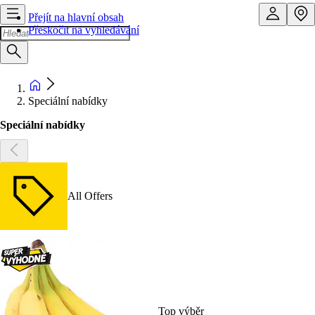
Přejít na hlavní obsah
Přeskočit na vyhledávání
Speciální nabídky
Speciální nabídky
All Offers
Top výběr