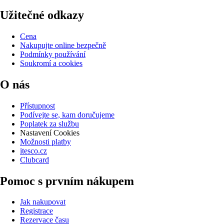
Užitečné odkazy
Cena
Nakupujte online bezpečně
Podmínky používání
Soukromí a cookies
O nás
Přístupnost
Podívejte se, kam doručujeme
Poplatek za službu
Nastavení Cookies
Možnosti platby
itesco.cz
Clubcard
Pomoc s prvním nákupem
Jak nakupovat
Registrace
Rezervace času