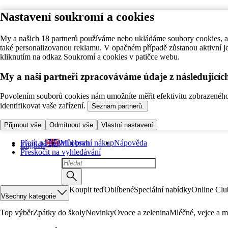
Nastavení soukromí a cookies
My a našich 18 partnerů používáme nebo ukládáme soubory cookies, ab
také personalizovanou reklamu. V opačném případě zůstanou aktivní j
kliknutím na odkaz Soukromí a cookies v patičce webu.
My a naši partneři zpracováváme údaje z následující
Povolením souborů cookies nám umožníte měřit efektivitu zobrazeného o
identifikovat vaše zařízení.
Seznam partnerů.
Přijmout vše
Odmítnout vše
Vlastní nastavení
Přejít na hlavní obsah
Můj první nákup
Nápověda
English
Přeskočit na vyhledávání
Koupit teď
Oblíbené
Speciální nabídky
Online Clu
Všechny kategorie
Top výběr
Zpátky do školy
Novinky
Ovoce a zelenina
Mléčné, vejce a m