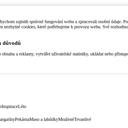
ychom zajistili správné fungování webu a zpracovali osobní údaje. P
en nezbytné cookies, které potřebujeme k provozu webu. Své rozhodnu
ch důvodů
bsahu a reklamy, vytvářet uživatelské statistiky, ukládat nebo přistup
b
Inspirace
Léto
argaríny
Pekárna
Maso a lahůdky
Mražené
Trvanlivé