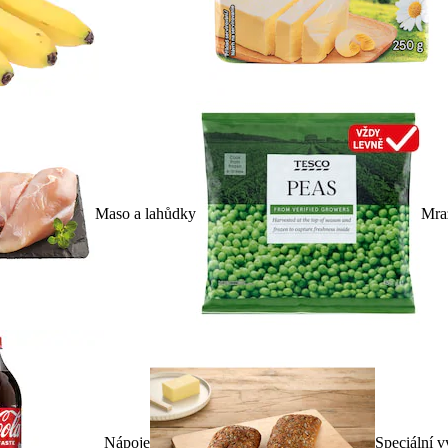
Maso a lahůdky
Mra
Nápoje
Speciální v