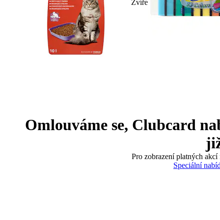
Zvíře
Omlouváme se, Clubcard nabíd
ji
Pro zobrazení platných akcí 
Speciální nabí