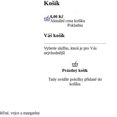
Košík
0,00 Kč
Aktuální cena košíku
0,00 Kč
Aktuální cena košíku
Pokladna
Váš košík
Vyberte službu, která je pro Vás
nejvhodnější
Prázdný košík
Tady uvidíte položky přidané do
košíku
éčné, vejce a margaríny