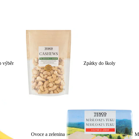
p výběr
Zpátky do školy
Ovoce a zelenina
Ml