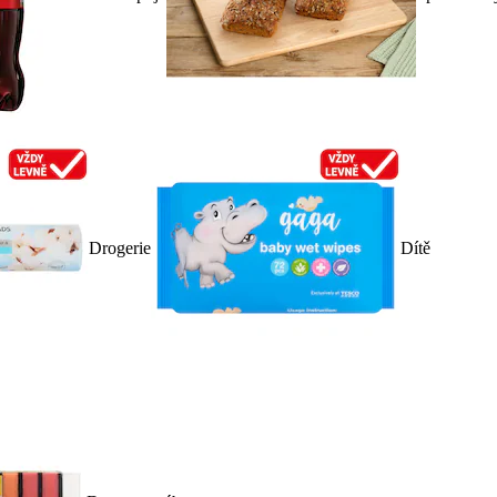
Drogerie
Dítě