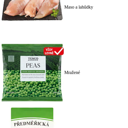
Maso a lahůdky
Mražené