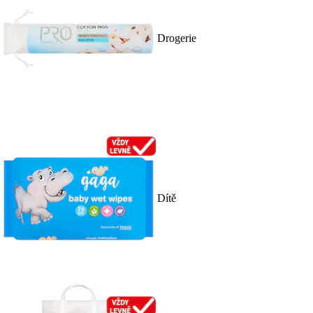
Drogerie
Dítě