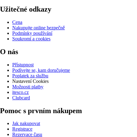
Užitečné odkazy
Cena
Nakupujte online bezpečně
Podmínky používání
Soukromí a cookies
O nás
Přístupnost
Podívejte se, kam doručujeme
Poplatek za službu
Nastavení Cookies
Možnosti platby
itesco.cz
Clubcard
Pomoc s prvním nákupem
Jak nakupovat
Registrace
Rezervace času