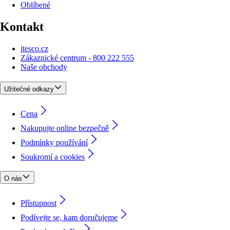
Oblíbené
Kontakt
itesco.cz
Zákaznické centrum - 800 222 555
Naše obchody
Užitečné odkazy
Cena
Nakupujte online bezpečně
Podmínky používání
Soukromí a cookies
O nás
Přístupnost
Podívejte se, kam doručujeme