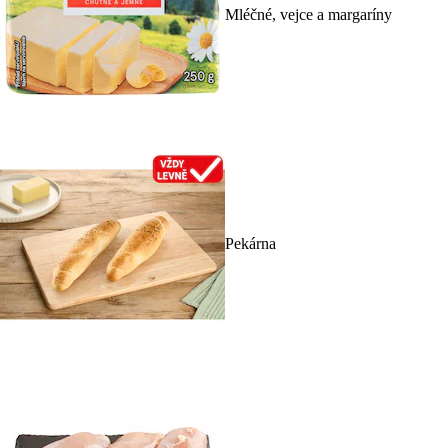
Mléčné, vejce a margaríny
Pekárna