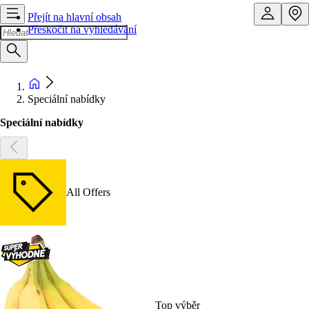
Přejít na hlavní obsah
Přeskočit na vyhledávání
Speciální nabídky
Speciální nabídky
All Offers
Top výběr