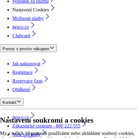
Poplatek za službu
Nastavení Cookies
Možnosti platby
itesco.cz
Clubcard
Pomoc s prvním nákupem
Jak nakupovat
Registrace
Rezervace času
Oblíbené
Kontakt
itesco.cz
Nastavení soukromí a cookies
Zákaznické centrum - 800 222 555
My a našich 18 partnerů používáme nebo ukládáme soubory cookies,
Naše obchody