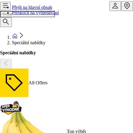
Přejít na hlavní obsah
Přeskočit na vyhledávání
Speciální nabídky
Speciální nabídky
All Offers
Top výběr