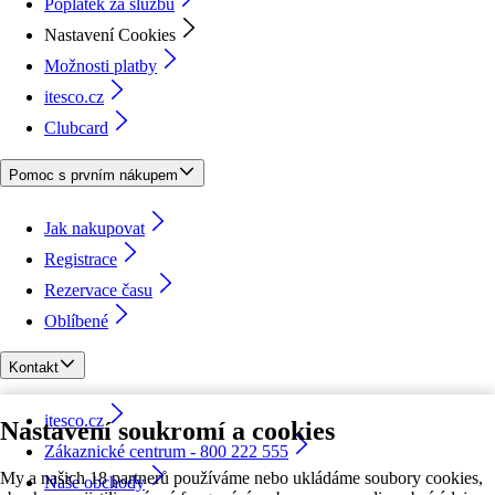
Poplatek za službu
Nastavení Cookies
Možnosti platby
itesco.cz
Clubcard
Pomoc s prvním nákupem
Jak nakupovat
Registrace
Rezervace času
Oblíbené
Kontakt
itesco.cz
Nastavení soukromí a cookies
Zákaznické centrum - 800 222 555
My a našich 18 partnerů používáme nebo ukládáme soubory cookies,
Naše obchody