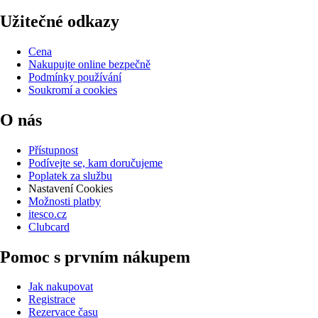
Užitečné odkazy
Cena
Nakupujte online bezpečně
Podmínky používání
Soukromí a cookies
O nás
Přístupnost
Podívejte se, kam doručujeme
Poplatek za službu
Nastavení Cookies
Možnosti platby
itesco.cz
Clubcard
Pomoc s prvním nákupem
Jak nakupovat
Registrace
Rezervace času