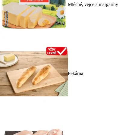
Mléčné, vejce a margaríny
Pekárna