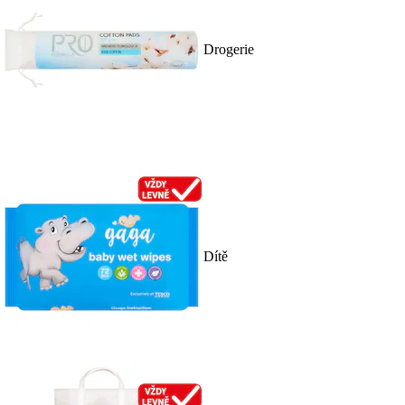
Drogerie
Dítě