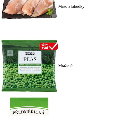
Maso a lahůdky
Mražené