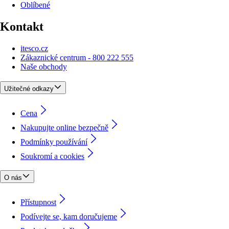
Oblíbené
Kontakt
itesco.cz
Zákaznické centrum - 800 222 555
Naše obchody
Užitečné odkazy
Cena
Nakupujte online bezpečně
Podmínky používání
Soukromí a cookies
O nás
Přístupnost
Podívejte se, kam doručujeme