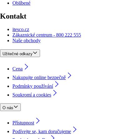
Oblíbené
Kontakt
itesco.cz
Zákaznické centrum - 800 222 555
Naše obchody
Užitečné odkazy
Cena
Nakupujte online bezpečně
Podmínky používání
Soukromí a cookies
O nás
Přístupnost
Podívejte se, kam doručujeme