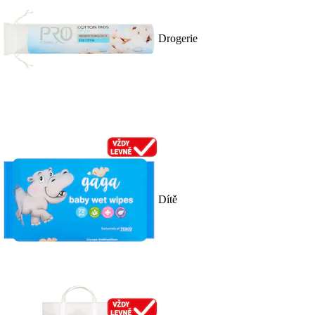
Drogerie
Dítě