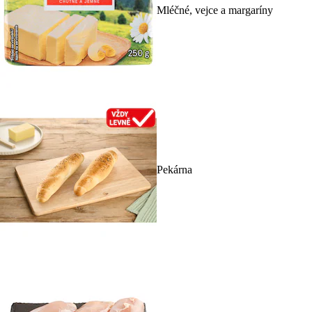
Mléčné, vejce a margaríny
Pekárna