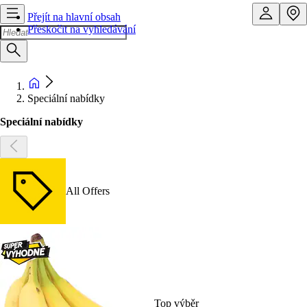
Přejít na hlavní obsah
Přeskočit na vyhledávání
Speciální nabídky
Speciální nabídky
All Offers
Top výběr