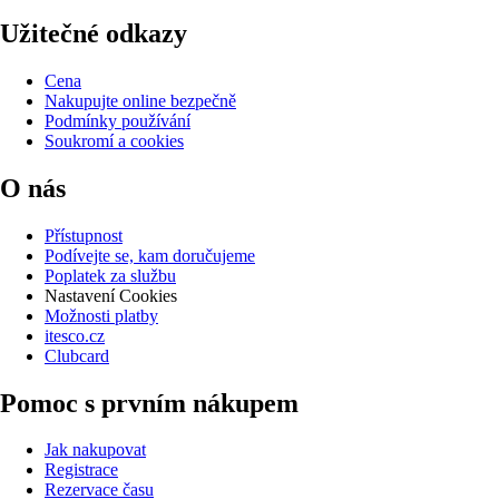
Užitečné odkazy
Cena
Nakupujte online bezpečně
Podmínky používání
Soukromí a cookies
O nás
Přístupnost
Podívejte se, kam doručujeme
Poplatek za službu
Nastavení Cookies
Možnosti platby
itesco.cz
Clubcard
Pomoc s prvním nákupem
Jak nakupovat
Registrace
Rezervace času