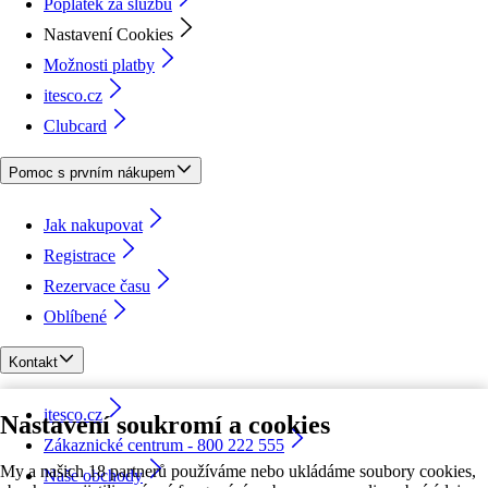
Poplatek za službu
Nastavení Cookies
Možnosti platby
itesco.cz
Clubcard
Pomoc s prvním nákupem
Jak nakupovat
Registrace
Rezervace času
Oblíbené
Kontakt
itesco.cz
Nastavení soukromí a cookies
Zákaznické centrum - 800 222 555
My a našich 18 partnerů používáme nebo ukládáme soubory cookies,
Naše obchody