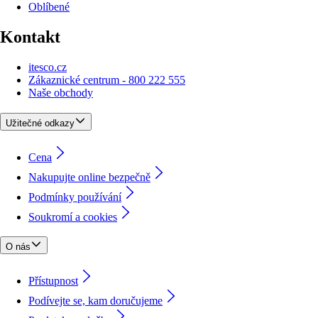
Oblíbené
Kontakt
itesco.cz
Zákaznické centrum - 800 222 555
Naše obchody
Užitečné odkazy
Cena
Nakupujte online bezpečně
Podmínky používání
Soukromí a cookies
O nás
Přístupnost
Podívejte se, kam doručujeme