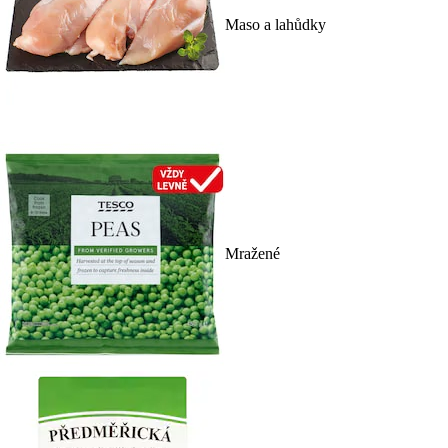
Maso a lahůdky
Mražené