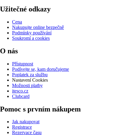
Užitečné odkazy
Cena
Nakupujte online bezpečně
Podmínky používání
Soukromí a cookies
O nás
Přístupnost
Podívejte se, kam doručujeme
Poplatek za službu
Nastavení Cookies
Možnosti platby
itesco.cz
Clubcard
Pomoc s prvním nákupem
Jak nakupovat
Registrace
Rezervace času