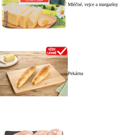
Mléčné, vejce a margaríny
Pekárna