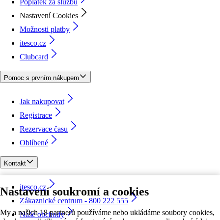
Poplatek za službu
Nastavení Cookies
Možnosti platby
itesco.cz
Clubcard
Pomoc s prvním nákupem
Jak nakupovat
Registrace
Rezervace času
Oblíbené
Kontakt
itesco.cz
Nastavení soukromí a cookies
Zákaznické centrum - 800 222 555
My a našich 18 partnerů používáme nebo ukládáme soubory cookies,
Naše obchody