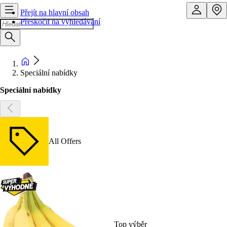
Přejít na hlavní obsah
Přeskočit na vyhledávání
Speciální nabídky
Speciální nabídky
All Offers
Top výběr