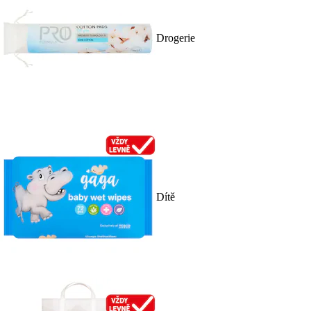
Drogerie
Dítě