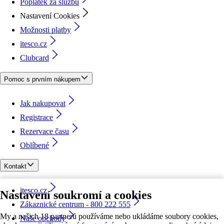
Poplatek za službu
Nastavení Cookies
Možnosti platby
itesco.cz
Clubcard
Pomoc s prvním nákupem
Jak nakupovat
Registrace
Rezervace času
Oblíbené
Kontakt
itesco.cz
Nastavení soukromí a cookies
Zákaznické centrum - 800 222 555
My a našich 18 partnerů používáme nebo ukládáme soubory cookies,
Naše obchody