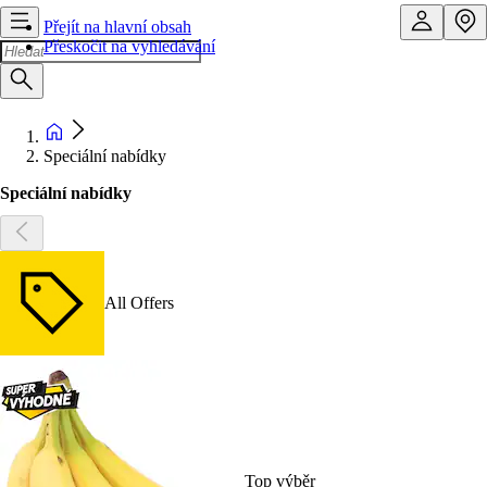
Přejít na hlavní obsah
Přeskočit na vyhledávání
Speciální nabídky
Speciální nabídky
All Offers
Top výběr