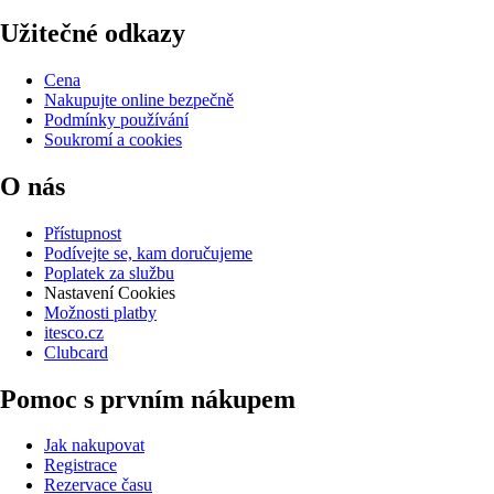
Užitečné odkazy
Cena
Nakupujte online bezpečně
Podmínky používání
Soukromí a cookies
O nás
Přístupnost
Podívejte se, kam doručujeme
Poplatek za službu
Nastavení Cookies
Možnosti platby
itesco.cz
Clubcard
Pomoc s prvním nákupem
Jak nakupovat
Registrace
Rezervace času