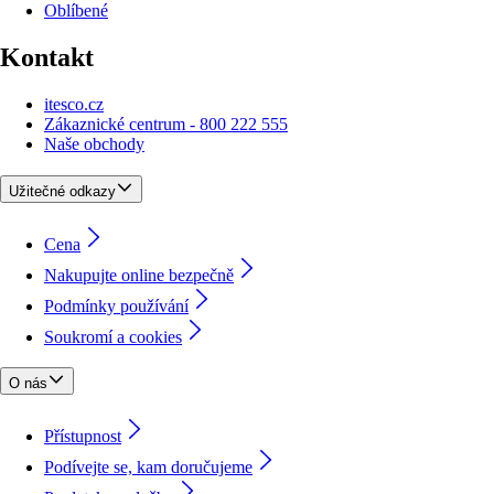
Oblíbené
Kontakt
itesco.cz
Zákaznické centrum - 800 222 555
Naše obchody
Užitečné odkazy
Cena
Nakupujte online bezpečně
Podmínky používání
Soukromí a cookies
O nás
Přístupnost
Podívejte se, kam doručujeme