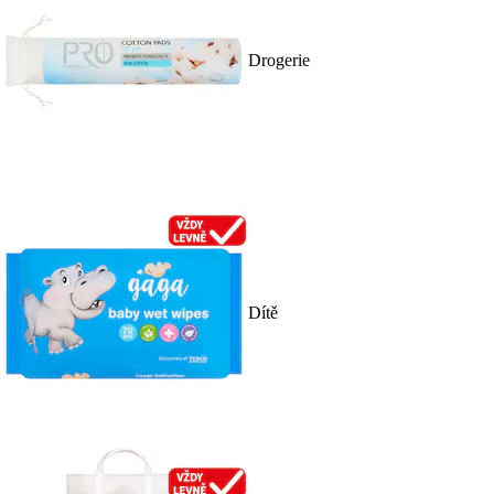
Drogerie
Dítě