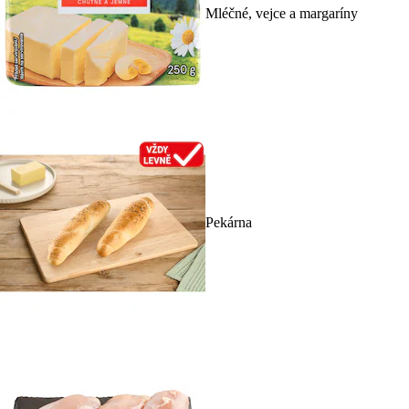
Mléčné, vejce a margaríny
Pekárna