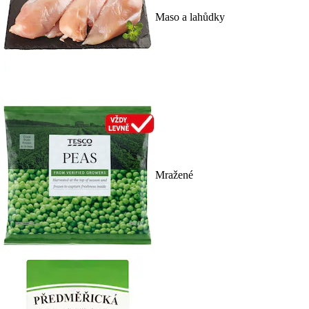
Maso a lahůdky
Mražené