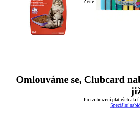
Zvíře
Omlouváme se, Clubcard nabíd
ji
Pro zobrazení platných akcí 
Speciální nabí