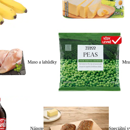
Maso a lahůdky
Mra
Nápoje
Speciální v