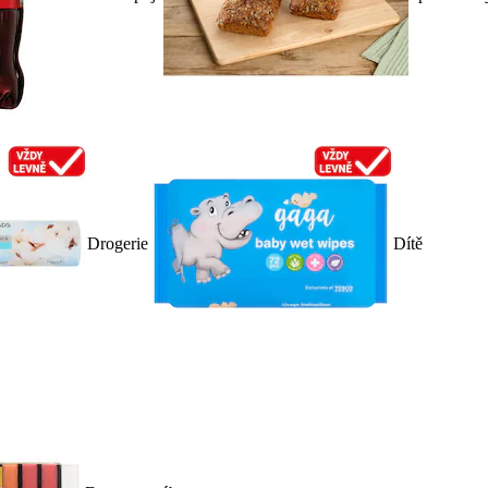
Drogerie
Dítě