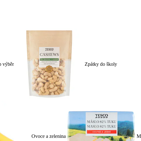
p výběr
Zpátky do školy
Ovoce a zelenina
Ml