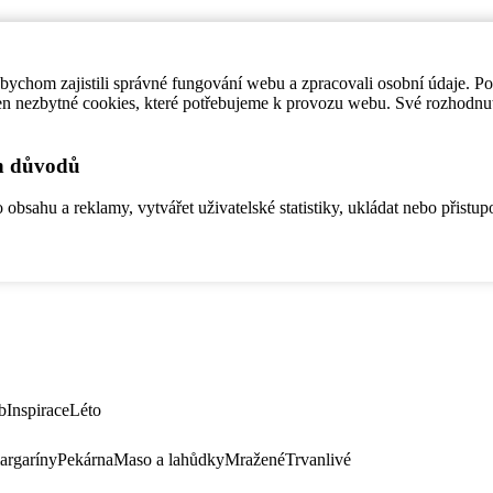
ychom zajistili správné fungování webu a zpracovali osobní údaje. P
en nezbytné cookies, které potřebujeme k provozu webu. Své rozhodnu
ch důvodů
bsahu a reklamy, vytvářet uživatelské statistiky, ukládat nebo přistup
b
Inspirace
Léto
argaríny
Pekárna
Maso a lahůdky
Mražené
Trvanlivé