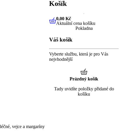
Košík
0,00 Kč
Aktuální cena košíku
0,00 Kč
Aktuální cena košíku
Pokladna
Váš košík
Vyberte službu, která je pro Vás
nejvhodnější
Prázdný košík
Tady uvidíte položky přidané do
košíku
éčné, vejce a margaríny