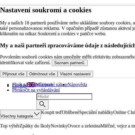
Nastavení soukromí a cookies
My a našich 18 partnerů používáme nebo ukládáme soubory cookies, ab
také personalizovanou reklamu. V opačném případě zůstanou aktivní j
kliknutím na odkaz Soukromí a cookies v patičce webu.
My a naši partneři zpracováváme údaje z následující
Povolením souborů cookies nám umožníte měřit efektivitu zobrazeného o
identifikovat vaše zařízení.
Seznam partnerů.
Přijmout vše
Odmítnout vše
Vlastní nastavení
Přejít na hlavní obsah
Můj první nákup
Nápověda
English
Přeskočit na vyhledávání
Koupit teď
Oblíbené
Speciální nabídky
Online Clu
Všechny kategorie
Top výběr
Zpátky do školy
Novinky
Ovoce a zelenina
Mléčné, vejce a m