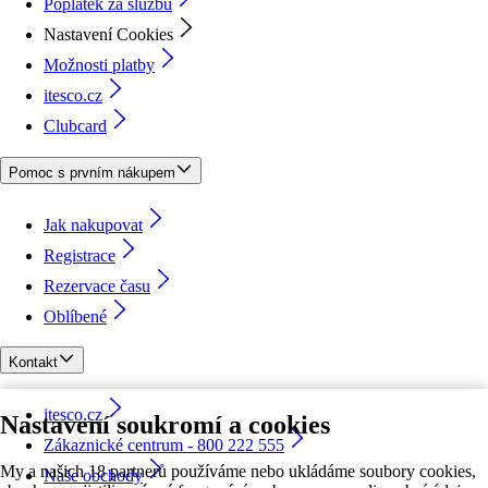
Poplatek za službu
Nastavení Cookies
Možnosti platby
itesco.cz
Clubcard
Pomoc s prvním nákupem
Jak nakupovat
Registrace
Rezervace času
Oblíbené
Kontakt
itesco.cz
Nastavení soukromí a cookies
Zákaznické centrum - 800 222 555
My a našich 18 partnerů používáme nebo ukládáme soubory cookies,
Naše obchody