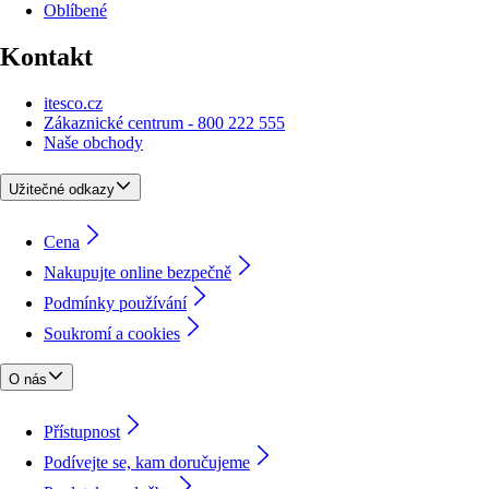
Oblíbené
Kontakt
itesco.cz
Zákaznické centrum - 800 222 555
Naše obchody
Užitečné odkazy
Cena
Nakupujte online bezpečně
Podmínky používání
Soukromí a cookies
O nás
Přístupnost
Podívejte se, kam doručujeme