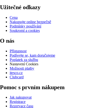
Užitečné odkazy
Cena
Nakupujte online bezpečně
Podmínky používání
Soukromí a cookies
O nás
Přístupnost
Podívejte se, kam doručujeme
Poplatek za službu
Nastavení Cookies
Možnosti platby
itesco.cz
Clubcard
Pomoc s prvním nákupem
Jak nakupovat
Registrace
Rezervace času