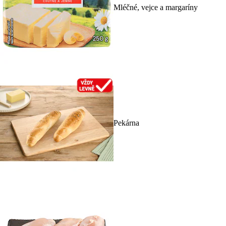
Mléčné, vejce a margaríny
Pekárna