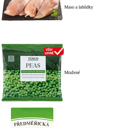
Maso a lahůdky
Mražené