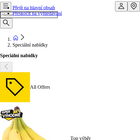
Přejít na hlavní obsah
Přeskočit na vyhledávání
Speciální nabídky
Speciální nabídky
All Offers
Top výběr