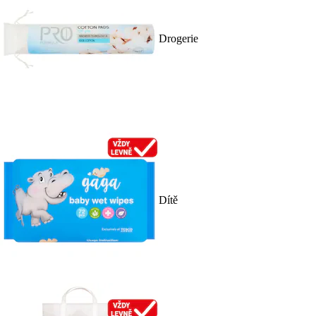
Drogerie
Dítě