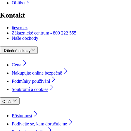
Oblíbené
Kontakt
itesco.cz
Zákaznické centrum - 800 222 555
Naše obchody
Užitečné odkazy
Cena
Nakupujte online bezpečně
Podmínky používání
Soukromí a cookies
O nás
Přístupnost
Podívejte se, kam doručujeme