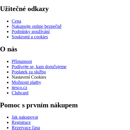
Užitečné odkazy
Cena
Nakupujte online bezpečně
Podmínky používání
Soukromí a cookies
O nás
Přístupnost
Podívejte se, kam doručujeme
Poplatek za službu
Nastavení Cookies
Možnosti platby
itesco.cz
Clubcard
Pomoc s prvním nákupem
Jak nakupovat
Registrace
Rezervace času