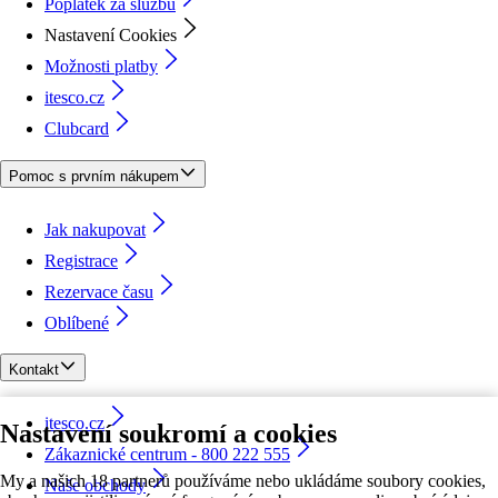
Poplatek za službu
Nastavení Cookies
Možnosti platby
itesco.cz
Clubcard
Pomoc s prvním nákupem
Jak nakupovat
Registrace
Rezervace času
Oblíbené
Kontakt
itesco.cz
Nastavení soukromí a cookies
Zákaznické centrum - 800 222 555
My a našich 18 partnerů používáme nebo ukládáme soubory cookies,
Naše obchody