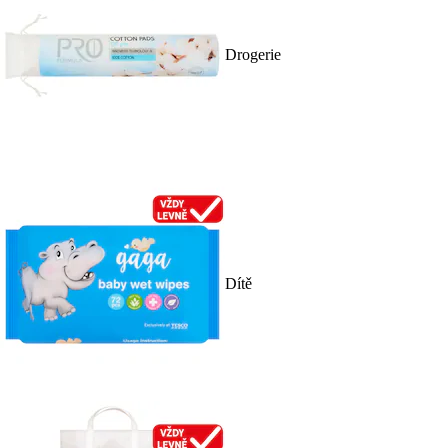
Drogerie
Dítě