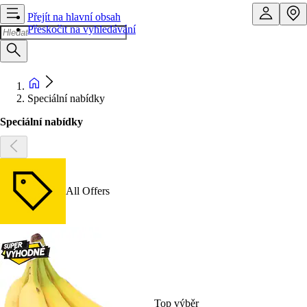
Přejít na hlavní obsah
Přeskočit na vyhledávání
Speciální nabídky
Speciální nabídky
All Offers
Top výběr