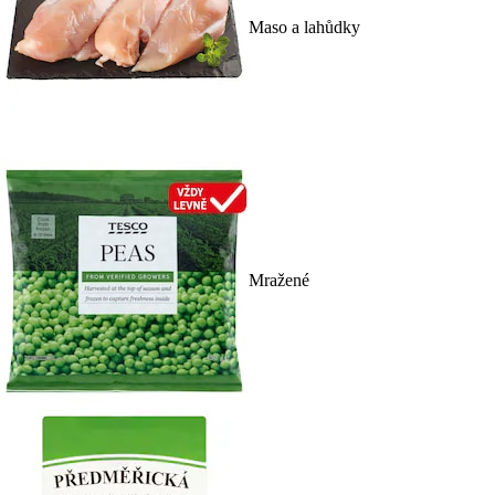
Maso a lahůdky
Mražené