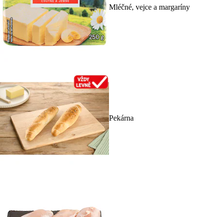
Mléčné, vejce a margaríny
Pekárna