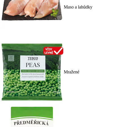
Maso a lahůdky
Mražené