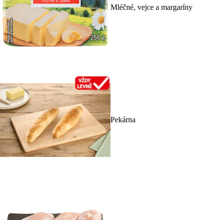
Mléčné, vejce a margaríny
Pekárna