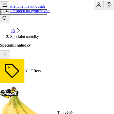
Přejít na hlavní obsah
Přeskočit na vyhledávání
Speciální nabídky
Speciální nabídky
All Offers
Top výběr