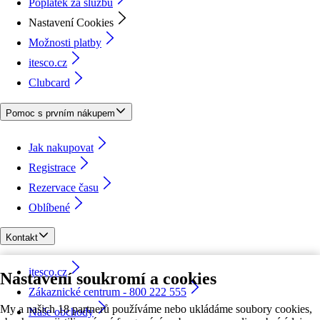
Poplatek za službu
Nastavení Cookies
Možnosti platby
itesco.cz
Clubcard
Pomoc s prvním nákupem
Jak nakupovat
Registrace
Rezervace času
Oblíbené
Kontakt
itesco.cz
Nastavení soukromí a cookies
Zákaznické centrum - 800 222 555
My a našich 18 partnerů používáme nebo ukládáme soubory cookies,
Naše obchody