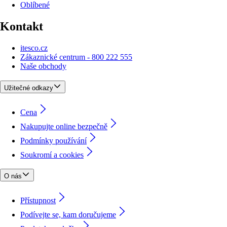
Oblíbené
Kontakt
itesco.cz
Zákaznické centrum - 800 222 555
Naše obchody
Užitečné odkazy
Cena
Nakupujte online bezpečně
Podmínky používání
Soukromí a cookies
O nás
Přístupnost
Podívejte se, kam doručujeme