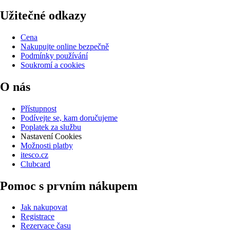
Užitečné odkazy
Cena
Nakupujte online bezpečně
Podmínky používání
Soukromí a cookies
O nás
Přístupnost
Podívejte se, kam doručujeme
Poplatek za službu
Nastavení Cookies
Možnosti platby
itesco.cz
Clubcard
Pomoc s prvním nákupem
Jak nakupovat
Registrace
Rezervace času