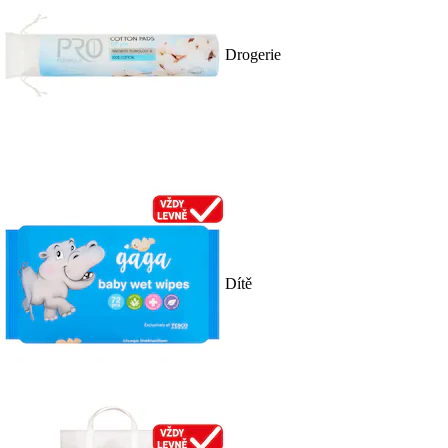
Drogerie
Dítě