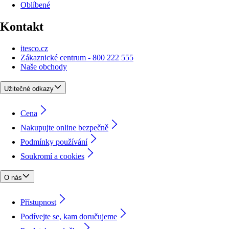
Oblíbené
Kontakt
itesco.cz
Zákaznické centrum - 800 222 555
Naše obchody
Užitečné odkazy
Cena
Nakupujte online bezpečně
Podmínky používání
Soukromí a cookies
O nás
Přístupnost
Podívejte se, kam doručujeme