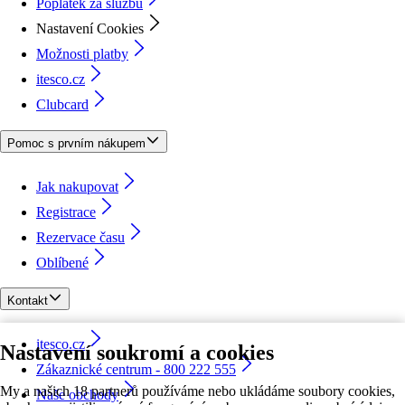
Poplatek za službu
Nastavení Cookies
Možnosti platby
itesco.cz
Clubcard
Pomoc s prvním nákupem
Jak nakupovat
Registrace
Rezervace času
Oblíbené
Kontakt
itesco.cz
Nastavení soukromí a cookies
Zákaznické centrum - 800 222 555
My a našich 18 partnerů používáme nebo ukládáme soubory cookies,
Naše obchody