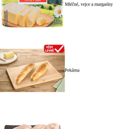
Mléčné, vejce a margaríny
Pekárna