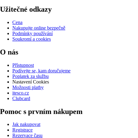
Užitečné odkazy
Cena
Nakupujte online bezpečně
Podmínky používání
Soukromí a cookies
O nás
Přístupnost
Podívejte se, kam doručujeme
Poplatek za službu
Nastavení Cookies
Možnosti platby
itesco.cz
Clubcard
Pomoc s prvním nákupem
Jak nakupovat
Registrace
Rezervace času