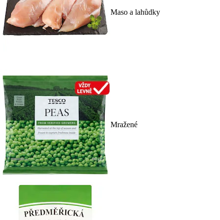
Maso a lahůdky
Mražené