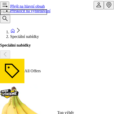
Přejít na hlavní obsah
Přeskočit na vyhledávání
Speciální nabídky
Speciální nabídky
All Offers
Top výběr