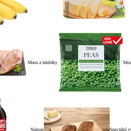
Maso a lahůdky
Mra
Nápoje
Speciální v