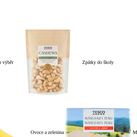
p výběr
Zpátky do školy
Ovoce a zelenina
Ml