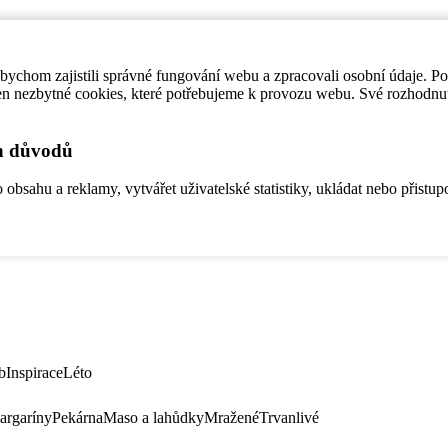
ychom zajistili správné fungování webu a zpracovali osobní údaje. P
en nezbytné cookies, které potřebujeme k provozu webu. Své rozhodnu
ch důvodů
bsahu a reklamy, vytvářet uživatelské statistiky, ukládat nebo přistup
b
Inspirace
Léto
argaríny
Pekárna
Maso a lahůdky
Mražené
Trvanlivé