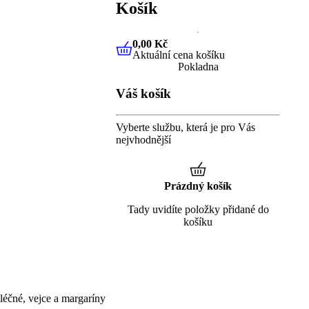
Košík
0,00 Kč
Aktuální cena košíku
0,00 Kč
Aktuální cena košíku
Pokladna
Váš košík
Vyberte službu, která je pro Vás
nejvhodnější
Prázdný košík
Tady uvidíte položky přidané do
košíku
éčné, vejce a margaríny