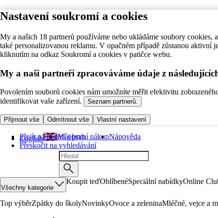
Nastavení soukromí a cookies
My a našich 18 partnerů používáme nebo ukládáme soubory cookies, ab
také personalizovanou reklamu. V opačném případě zůstanou aktivní j
kliknutím na odkaz Soukromí a cookies v patičce webu.
My a naši partneři zpracováváme údaje z následující
Povolením souborů cookies nám umožníte měřit efektivitu zobrazeného o
identifikovat vaše zařízení.
Seznam partnerů.
Přijmout vše
Odmítnout vše
Vlastní nastavení
Přejít na hlavní obsah
Můj první nákup
Nápověda
English
Přeskočit na vyhledávání
Koupit teď
Oblíbené
Speciální nabídky
Online Clu
Všechny kategorie
Top výběr
Zpátky do školy
Novinky
Ovoce a zelenina
Mléčné, vejce a m