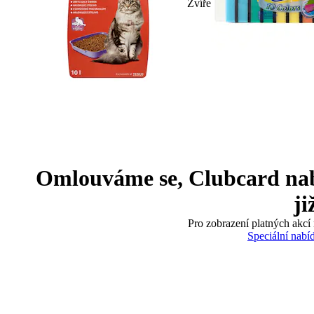
Zvíře
Omlouváme se, Clubcard nabíd
ji
Pro zobrazení platných akcí 
Speciální nabí