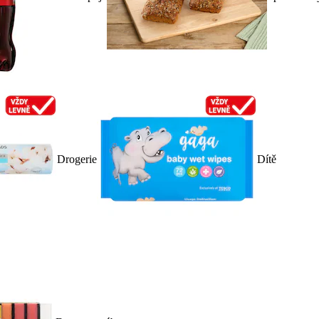
Drogerie
Dítě