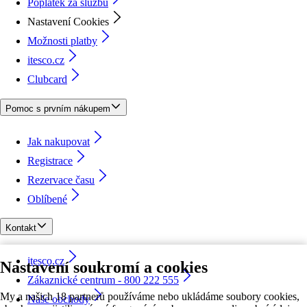
Poplatek za službu
Nastavení Cookies
Možnosti platby
itesco.cz
Clubcard
Pomoc s prvním nákupem
Jak nakupovat
Registrace
Rezervace času
Oblíbené
Kontakt
itesco.cz
Nastavení soukromí a cookies
Zákaznické centrum - 800 222 555
My a našich 18 partnerů používáme nebo ukládáme soubory cookies,
Naše obchody