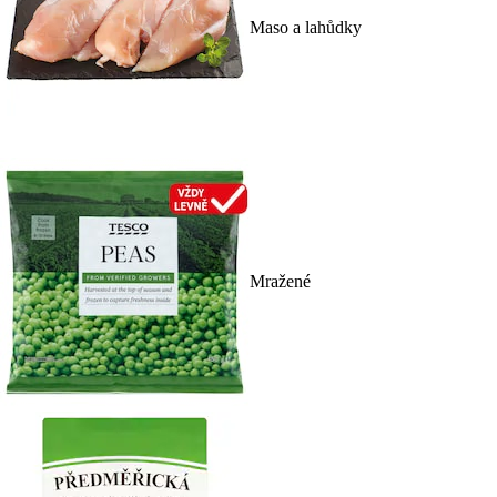
Maso a lahůdky
Mražené