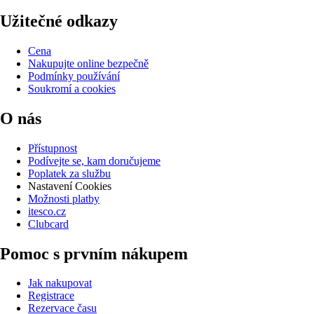
Užitečné odkazy
Cena
Nakupujte online bezpečně
Podmínky používání
Soukromí a cookies
O nás
Přístupnost
Podívejte se, kam doručujeme
Poplatek za službu
Nastavení Cookies
Možnosti platby
itesco.cz
Clubcard
Pomoc s prvním nákupem
Jak nakupovat
Registrace
Rezervace času