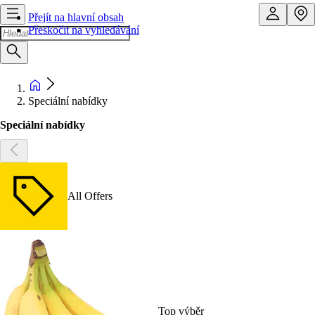
Přejít na hlavní obsah
Přeskočit na vyhledávání
Speciální nabídky
Speciální nabídky
All Offers
Top výběr