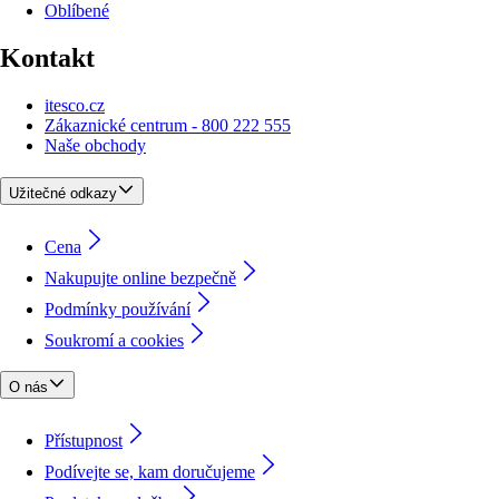
Oblíbené
Kontakt
itesco.cz
Zákaznické centrum - 800 222 555
Naše obchody
Užitečné odkazy
Cena
Nakupujte online bezpečně
Podmínky používání
Soukromí a cookies
O nás
Přístupnost
Podívejte se, kam doručujeme