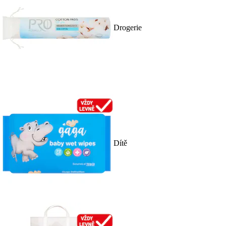
Drogerie
Dítě