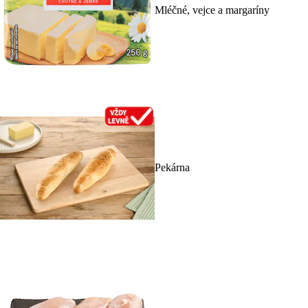
Mléčné, vejce a margaríny
Pekárna