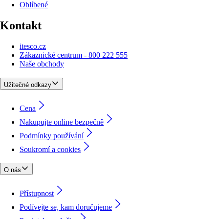
Oblíbené
Kontakt
itesco.cz
Zákaznické centrum - 800 222 555
Naše obchody
Užitečné odkazy
Cena
Nakupujte online bezpečně
Podmínky používání
Soukromí a cookies
O nás
Přístupnost
Podívejte se, kam doručujeme