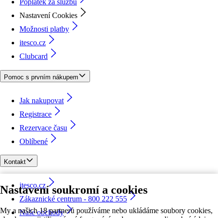
Poplatek za službu
Nastavení Cookies
Možnosti platby
itesco.cz
Clubcard
Pomoc s prvním nákupem
Jak nakupovat
Registrace
Rezervace času
Oblíbené
Kontakt
itesco.cz
Nastavení soukromí a cookies
Zákaznické centrum - 800 222 555
My a našich 18 partnerů používáme nebo ukládáme soubory cookies,
Naše obchody