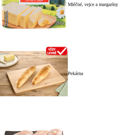
Mléčné, vejce a margaríny
Pekárna