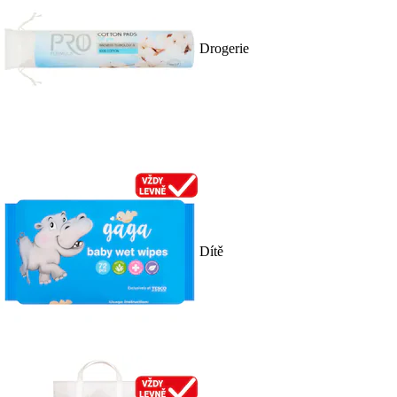
Drogerie
Dítě