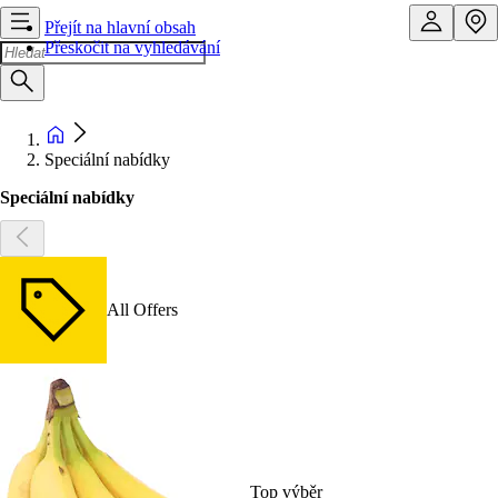
Přejít na hlavní obsah
Přeskočit na vyhledávání
Speciální nabídky
Speciální nabídky
All Offers
Top výběr