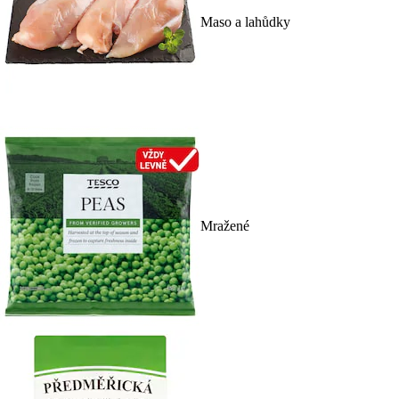
Maso a lahůdky
Mražené