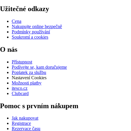
Užitečné odkazy
Cena
Nakupujte online bezpečně
Podmínky používání
Soukromí a cookies
O nás
Přístupnost
Podívejte se, kam doručujeme
Poplatek za službu
Nastavení Cookies
Možnosti platby
itesco.cz
Clubcard
Pomoc s prvním nákupem
Jak nakupovat
Registrace
Rezervace času