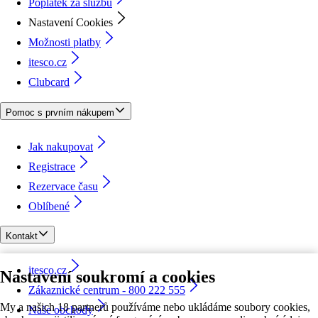
Poplatek za službu
Nastavení Cookies
Možnosti platby
itesco.cz
Clubcard
Pomoc s prvním nákupem
Jak nakupovat
Registrace
Rezervace času
Oblíbené
Kontakt
itesco.cz
Nastavení soukromí a cookies
Zákaznické centrum - 800 222 555
My a našich 18 partnerů používáme nebo ukládáme soubory cookies,
Naše obchody