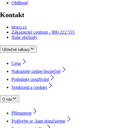
Oblíbené
Kontakt
itesco.cz
Zákaznické centrum - 800 222 555
Naše obchody
Užitečné odkazy
Cena
Nakupujte online bezpečně
Podmínky používání
Soukromí a cookies
O nás
Přístupnost
Podívejte se, kam doručujeme