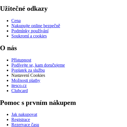
Užitečné odkazy
Cena
Nakupujte online bezpečně
Podmínky používání
Soukromí a cookies
O nás
Přístupnost
Podívejte se, kam doručujeme
Poplatek za službu
Nastavení Cookies
Možnosti platby
itesco.cz
Clubcard
Pomoc s prvním nákupem
Jak nakupovat
Registrace
Rezervace času