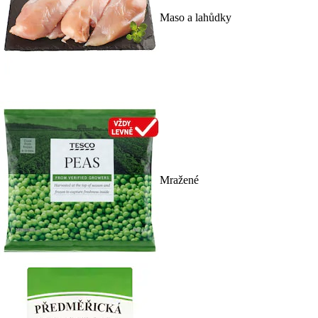
Maso a lahůdky
Mražené