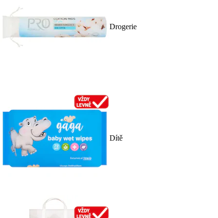
Drogerie
Dítě