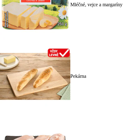
Mléčné, vejce a margaríny
Pekárna