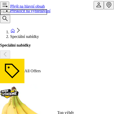
Přejít na hlavní obsah
Přeskočit na vyhledávání
Speciální nabídky
Speciální nabídky
All Offers
Top výběr