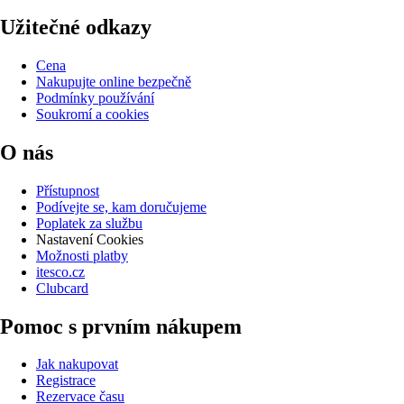
Užitečné odkazy
Cena
Nakupujte online bezpečně
Podmínky používání
Soukromí a cookies
O nás
Přístupnost
Podívejte se, kam doručujeme
Poplatek za službu
Nastavení Cookies
Možnosti platby
itesco.cz
Clubcard
Pomoc s prvním nákupem
Jak nakupovat
Registrace
Rezervace času