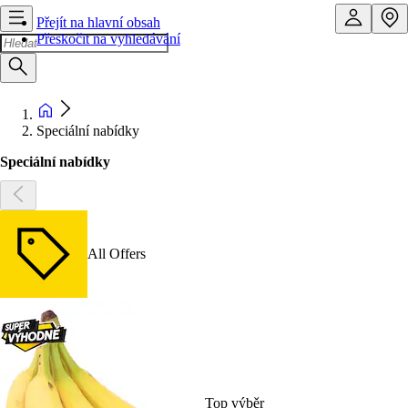
Přejít na hlavní obsah
Přeskočit na vyhledávání
Speciální nabídky
Speciální nabídky
All Offers
Top výběr