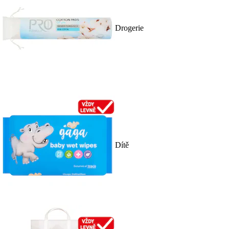
Drogerie
Dítě