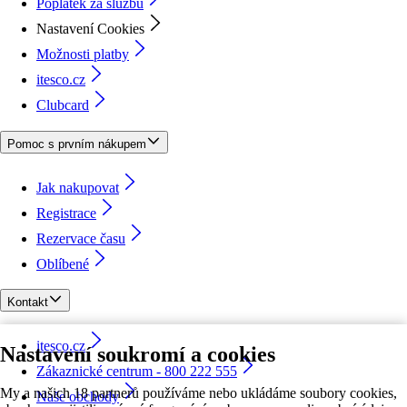
Poplatek za službu
Nastavení Cookies
Možnosti platby
itesco.cz
Clubcard
Pomoc s prvním nákupem
Jak nakupovat
Registrace
Rezervace času
Oblíbené
Kontakt
itesco.cz
Nastavení soukromí a cookies
Zákaznické centrum - 800 222 555
My a našich 18 partnerů používáme nebo ukládáme soubory cookies,
Naše obchody