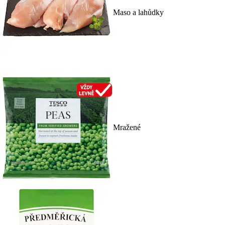
Maso a lahůdky
Mražené