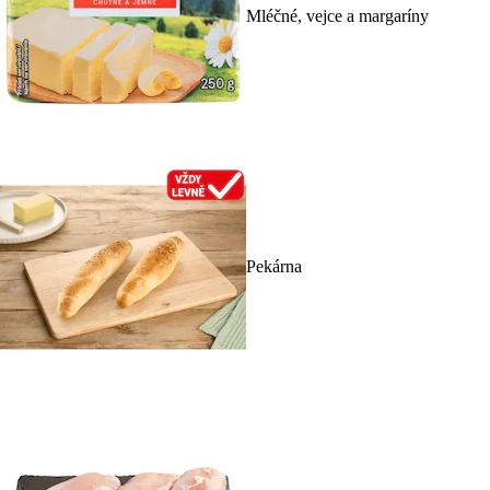
Mléčné, vejce a margaríny
Pekárna