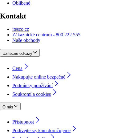
Oblíbené
Kontakt
itesco.cz
Zákaznické centrum - 800 222 555
Naše obchody
Užitečné odkazy
Cena
Nakupujte online bezpečně
Podmínky používání
Soukromí a cookies
O nás
Přístupnost
Podívejte se, kam doručujeme