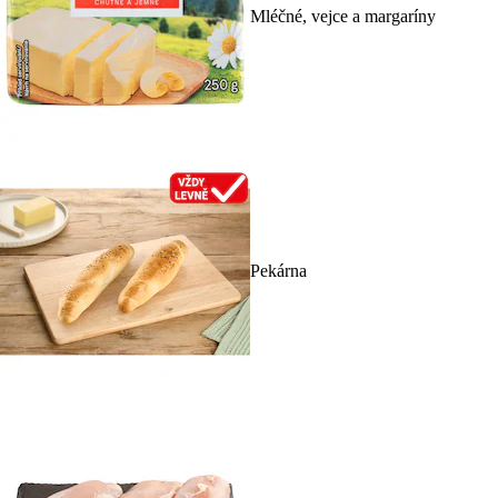
Mléčné, vejce a margaríny
Pekárna