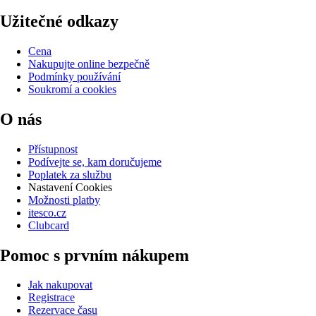
Užitečné odkazy
Cena
Nakupujte online bezpečně
Podmínky používání
Soukromí a cookies
O nás
Přístupnost
Podívejte se, kam doručujeme
Poplatek za službu
Nastavení Cookies
Možnosti platby
itesco.cz
Clubcard
Pomoc s prvním nákupem
Jak nakupovat
Registrace
Rezervace času