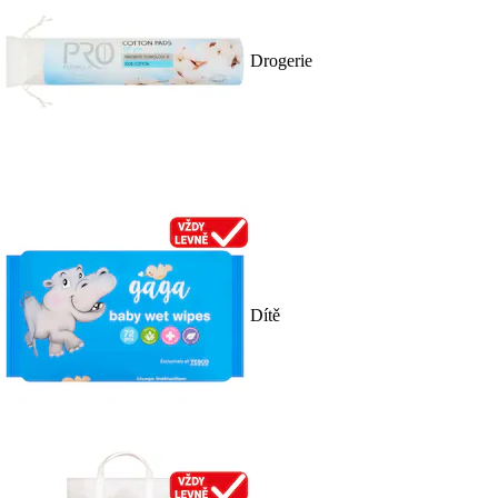
Drogerie
Dítě