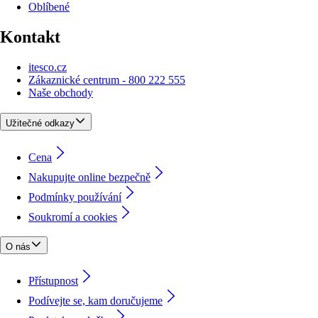
Oblíbené
Kontakt
itesco.cz
Zákaznické centrum - 800 222 555
Naše obchody
Užitečné odkazy
Cena
Nakupujte online bezpečně
Podmínky používání
Soukromí a cookies
O nás
Přístupnost
Podívejte se, kam doručujeme