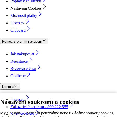
Poplatek za službu
Nastavení Cookies
Možnosti platby
itesco.cz
Clubcard
Pomoc s prvním nákupem
Jak nakupovat
Registrace
Rezervace času
Oblíbené
Kontakt
itesco.cz
Nastavení soukromí a cookies
Zákaznické centrum - 800 222 555
My a našich 18 partnerů používáme nebo ukládáme soubory cookies,
Naše obchody