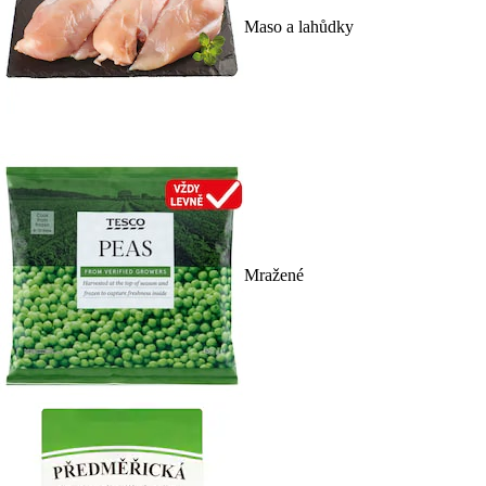
Maso a lahůdky
Mražené