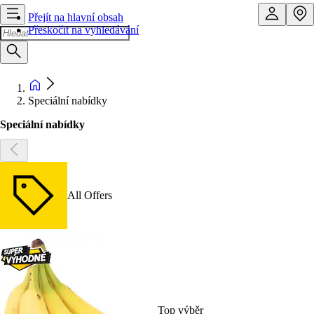
Přejít na hlavní obsah
Přeskočit na vyhledávání
Speciální nabídky
Speciální nabídky
All Offers
Top výběr