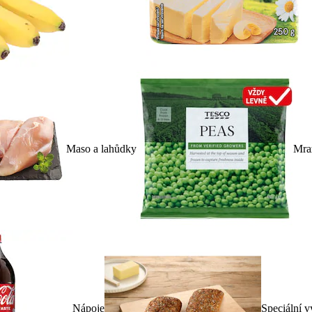
Maso a lahůdky
Mra
Nápoje
Speciální v