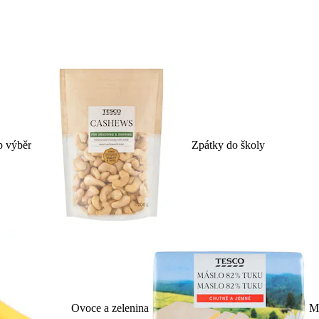
p výběr
Zpátky do školy
Ovoce a zelenina
Ml