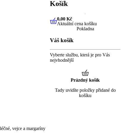
Košík
0,00 Kč
Aktuální cena košíku
0,00 Kč
Aktuální cena košíku
Pokladna
Váš košík
Vyberte službu, která je pro Vás
nejvhodnější
Prázdný košík
Tady uvidíte položky přidané do
košíku
éčné, vejce a margaríny