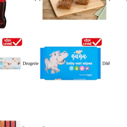
Drogerie
Dítě