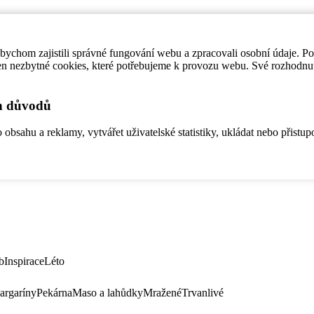
ychom zajistili správné fungování webu a zpracovali osobní údaje. P
en nezbytné cookies, které potřebujeme k provozu webu. Své rozhodnu
ch důvodů
bsahu a reklamy, vytvářet uživatelské statistiky, ukládat nebo přistup
b
Inspirace
Léto
argaríny
Pekárna
Maso a lahůdky
Mražené
Trvanlivé