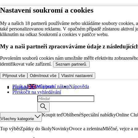
Nastavení soukromí a cookies
My a našich 18 partnerů používáme nebo ukládáme soubory cookies, ab
také personalizovanou reklamu. V opačném případě zůstanou aktivní j
kliknutím na odkaz Soukromí a cookies v patičce webu.
My a naši partneři zpracováváme údaje z následující
Povolením souborů cookies nám umožníte měřit efektivitu zobrazeného o
identifikovat vaše zařízení.
Seznam partnerů.
Přijmout vše
Odmítnout vše
Vlastní nastavení
Přejít na hlavní obsah
Můj první nákup
Nápověda
English
Přeskočit na vyhledávání
Koupit teď
Oblíbené
Speciální nabídky
Online Clu
Všechny kategorie
Top výběr
Zpátky do školy
Novinky
Ovoce a zelenina
Mléčné, vejce a m