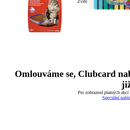
Zvíře
Omlouváme se, Clubcard nabíd
ji
Pro zobrazení platných akcí 
Speciální nabí