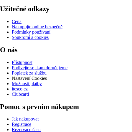
Užitečné odkazy
Cena
Nakupujte online bezpečně
Podmínky používání
Soukromí a cookies
O nás
Přístupnost
Podívejte se, kam doručujeme
Poplatek za službu
Nastavení Cookies
Možnosti platby
itesco.cz
Clubcard
Pomoc s prvním nákupem
Jak nakupovat
Registrace
Rezervace času