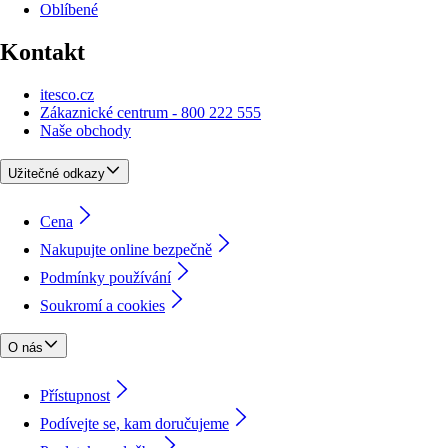
Oblíbené
Kontakt
itesco.cz
Zákaznické centrum - 800 222 555
Naše obchody
Užitečné odkazy
Cena
Nakupujte online bezpečně
Podmínky používání
Soukromí a cookies
O nás
Přístupnost
Podívejte se, kam doručujeme