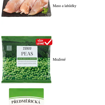
Maso a lahůdky
Mražené