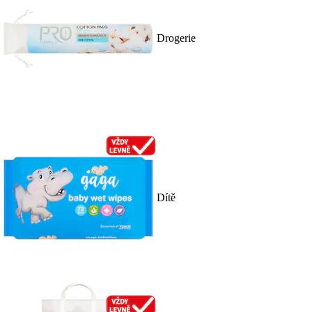
Drogerie
Dítě