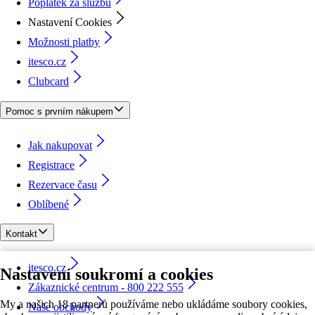
Poplatek za službu
Nastavení Cookies
Možnosti platby
itesco.cz
Clubcard
Pomoc s prvním nákupem
Jak nakupovat
Registrace
Rezervace času
Oblíbené
Kontakt
itesco.cz
Nastavení soukromí a cookies
Zákaznické centrum - 800 222 555
My a našich 18 partnerů používáme nebo ukládáme soubory cookies,
Naše obchody