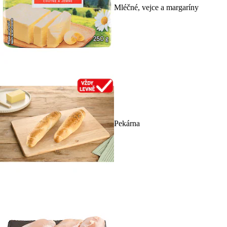
Mléčné, vejce a margaríny
Pekárna