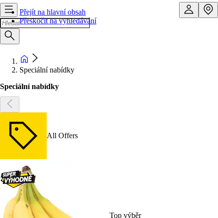
Přejít na hlavní obsah
Přeskočit na vyhledávání
Speciální nabídky
Speciální nabídky
All Offers
Top výběr