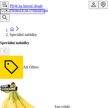
Přejít na hlavní obsah
Přeskočit na vyhledávání
Speciální nabídky
Speciální nabídky
All Offers
Top výběr