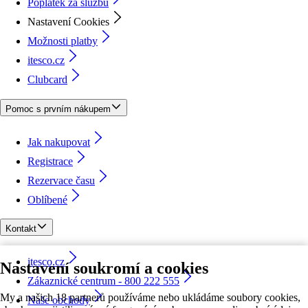
Poplatek za službu
Nastavení Cookies
Možnosti platby
itesco.cz
Clubcard
Pomoc s prvním nákupem
Jak nakupovat
Registrace
Rezervace času
Oblíbené
Kontakt
itesco.cz
Nastavení soukromí a cookies
Zákaznické centrum - 800 222 555
My a našich 18 partnerů používáme nebo ukládáme soubory cookies,
Naše obchody