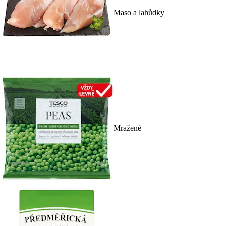
Maso a lahůdky
Mražené