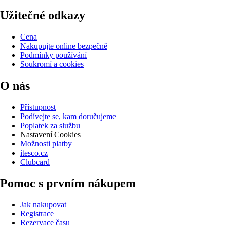
Užitečné odkazy
Cena
Nakupujte online bezpečně
Podmínky používání
Soukromí a cookies
O nás
Přístupnost
Podívejte se, kam doručujeme
Poplatek za službu
Nastavení Cookies
Možnosti platby
itesco.cz
Clubcard
Pomoc s prvním nákupem
Jak nakupovat
Registrace
Rezervace času