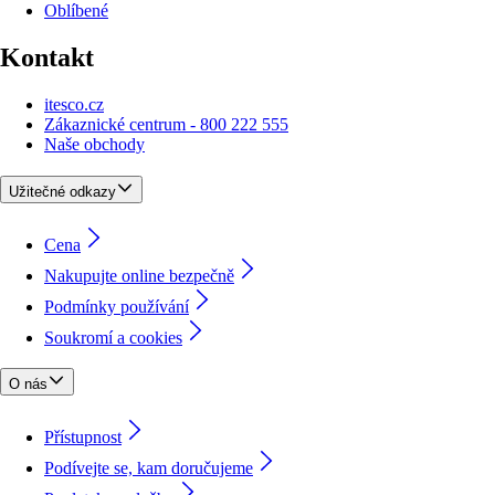
Oblíbené
Kontakt
itesco.cz
Zákaznické centrum - 800 222 555
Naše obchody
Užitečné odkazy
Cena
Nakupujte online bezpečně
Podmínky používání
Soukromí a cookies
O nás
Přístupnost
Podívejte se, kam doručujeme