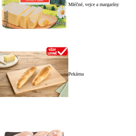
Mléčné, vejce a margaríny
Pekárna