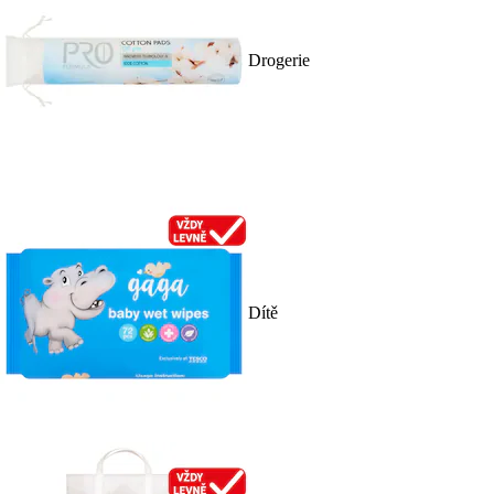
Drogerie
Dítě