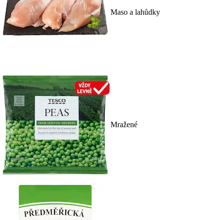
Maso a lahůdky
Mražené