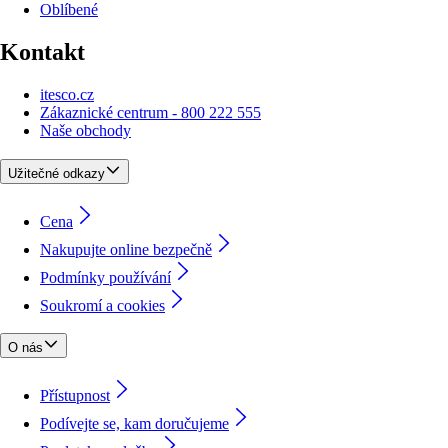
Oblíbené
Kontakt
itesco.cz
Zákaznické centrum - 800 222 555
Naše obchody
Užitečné odkazy
Cena
Nakupujte online bezpečně
Podmínky používání
Soukromí a cookies
O nás
Přístupnost
Podívejte se, kam doručujeme