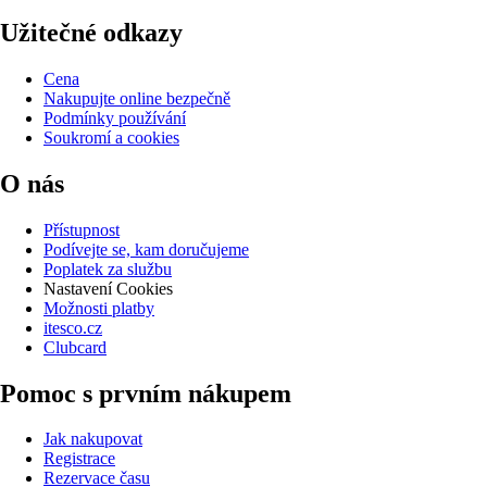
Užitečné odkazy
Cena
Nakupujte online bezpečně
Podmínky používání
Soukromí a cookies
O nás
Přístupnost
Podívejte se, kam doručujeme
Poplatek za službu
Nastavení Cookies
Možnosti platby
itesco.cz
Clubcard
Pomoc s prvním nákupem
Jak nakupovat
Registrace
Rezervace času