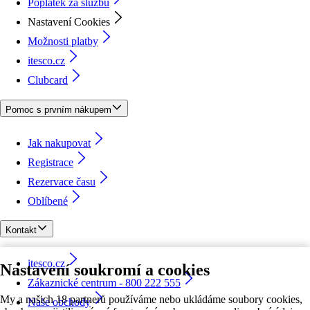
Poplatek za službu
Nastavení Cookies
Možnosti platby
itesco.cz
Clubcard
Pomoc s prvním nákupem
Jak nakupovat
Registrace
Rezervace času
Oblíbené
Kontakt
itesco.cz
Nastavení soukromí a cookies
Zákaznické centrum - 800 222 555
My a našich 18 partnerů používáme nebo ukládáme soubory cookies,
Naše obchody