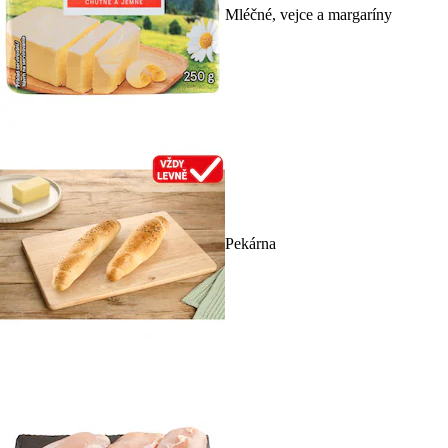
Mléčné, vejce a margaríny
Pekárna