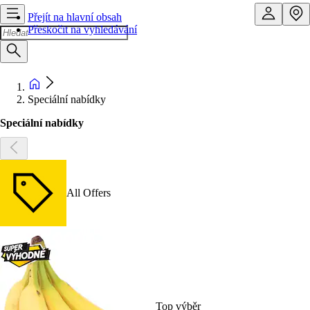
Přejít na hlavní obsah
Přeskočit na vyhledávání
Speciální nabídky
Speciální nabídky
All Offers
Top výběr