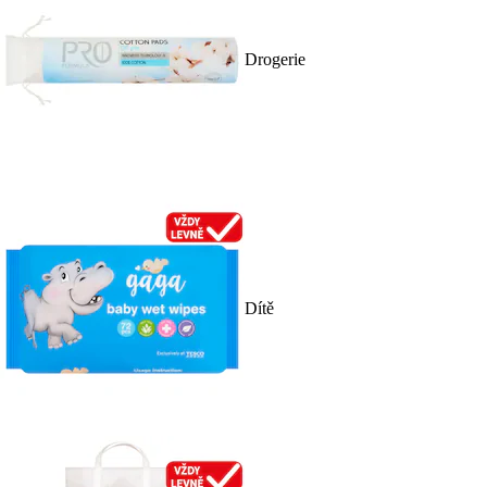
Drogerie
Dítě