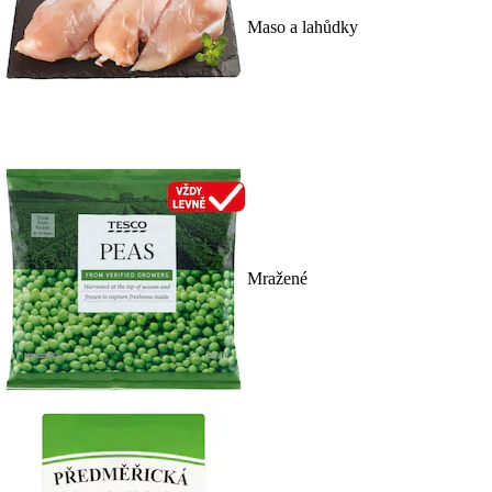
Maso a lahůdky
Mražené