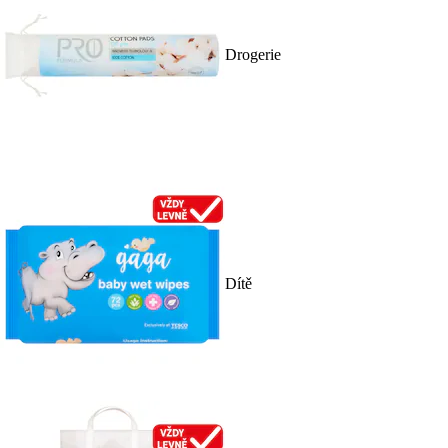
Drogerie
Dítě