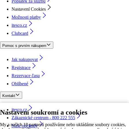
Poplatek za službu
Nastavení Cookies
Možnosti platby
itesco.cz
Clubcard
Pomoc s prvním nákupem
Jak nakupovat
Registrace
Rezervace času
Oblíbené
Kontakt
itesco.cz
Nastavení soukromí a cookies
Zákaznické centrum - 800 222 555
My a našich 18 partnerů používáme nebo ukládáme soubory cookies,
Naše obchody