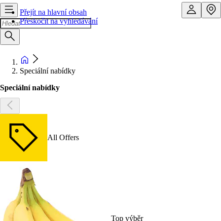
Přejít na hlavní obsah
Přeskočit na vyhledávání
Speciální nabídky
Speciální nabídky
All Offers
Top výběr