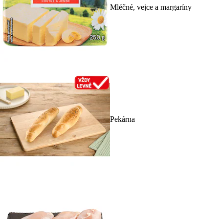
Mléčné, vejce a margaríny
Pekárna