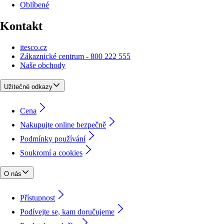
Oblíbené
Kontakt
itesco.cz
Zákaznické centrum - 800 222 555
Naše obchody
Užitečné odkazy
Cena
Nakupujte online bezpečně
Podmínky používání
Soukromí a cookies
O nás
Přístupnost
Podívejte se, kam doručujeme