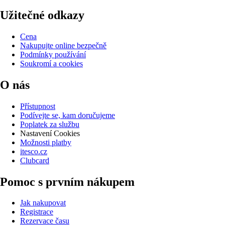
Užitečné odkazy
Cena
Nakupujte online bezpečně
Podmínky používání
Soukromí a cookies
O nás
Přístupnost
Podívejte se, kam doručujeme
Poplatek za službu
Nastavení Cookies
Možnosti platby
itesco.cz
Clubcard
Pomoc s prvním nákupem
Jak nakupovat
Registrace
Rezervace času