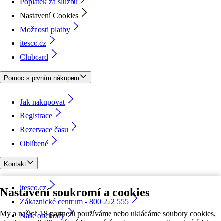
Poplatek za službu
Nastavení Cookies
Možnosti platby
itesco.cz
Clubcard
Pomoc s prvním nákupem
Jak nakupovat
Registrace
Rezervace času
Oblíbené
Kontakt
itesco.cz
Nastavení soukromí a cookies
Zákaznické centrum - 800 222 555
My a našich 18 partnerů používáme nebo ukládáme soubory cookies,
Naše obchody