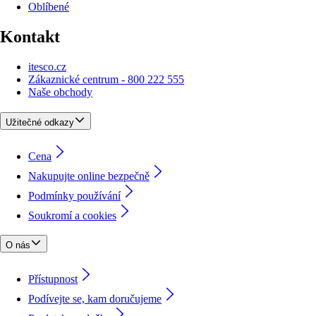
Oblíbené
Kontakt
itesco.cz
Zákaznické centrum - 800 222 555
Naše obchody
Užitečné odkazy
Cena
Nakupujte online bezpečně
Podmínky používání
Soukromí a cookies
O nás
Přístupnost
Podívejte se, kam doručujeme