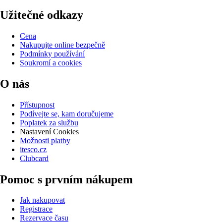
Užitečné odkazy
Cena
Nakupujte online bezpečně
Podmínky používání
Soukromí a cookies
O nás
Přístupnost
Podívejte se, kam doručujeme
Poplatek za službu
Nastavení Cookies
Možnosti platby
itesco.cz
Clubcard
Pomoc s prvním nákupem
Jak nakupovat
Registrace
Rezervace času