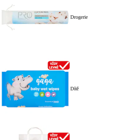
Drogerie
Dítě