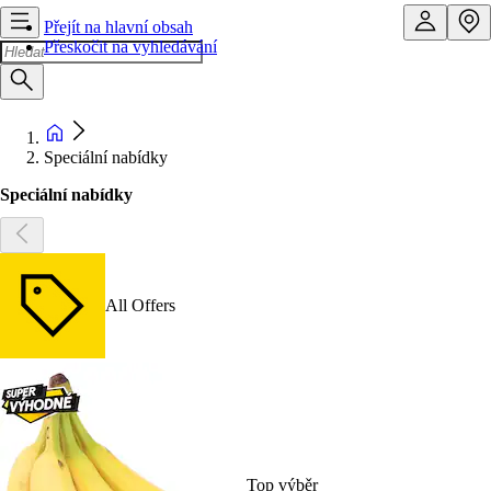
Přejít na hlavní obsah
Přeskočit na vyhledávání
Speciální nabídky
Speciální nabídky
All Offers
Top výběr