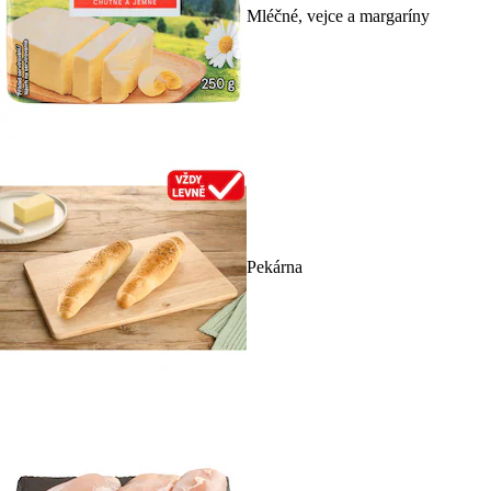
Mléčné, vejce a margaríny
Pekárna