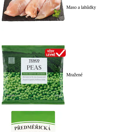
Maso a lahůdky
Mražené