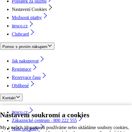
Poplatek za službu
Nastavení Cookies
Možnosti platby
itesco.cz
Clubcard
Pomoc s prvním nákupem
Jak nakupovat
Registrace
Rezervace času
Oblíbené
Kontakt
itesco.cz
Nastavení soukromí a cookies
Zákaznické centrum - 800 222 555
My a našich 18 partnerů používáme nebo ukládáme soubory cookies,
Naše obchody