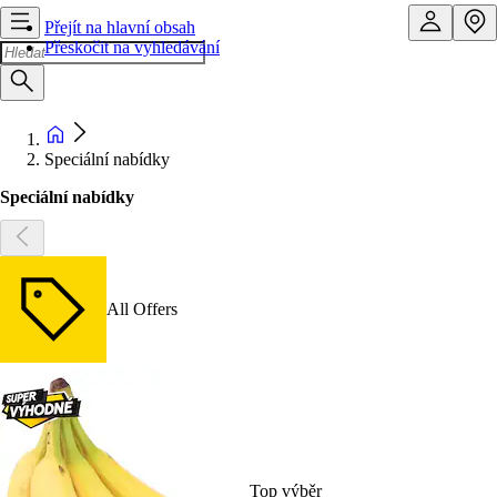
Přejít na hlavní obsah
Přeskočit na vyhledávání
Speciální nabídky
Speciální nabídky
All Offers
Top výběr