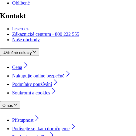
Oblíbené
Kontakt
itesco.cz
Zákaznické centrum - 800 222 555
Naše obchody
Užitečné odkazy
Cena
Nakupujte online bezpečně
Podmínky používání
Soukromí a cookies
O nás
Přístupnost
Podívejte se, kam doručujeme