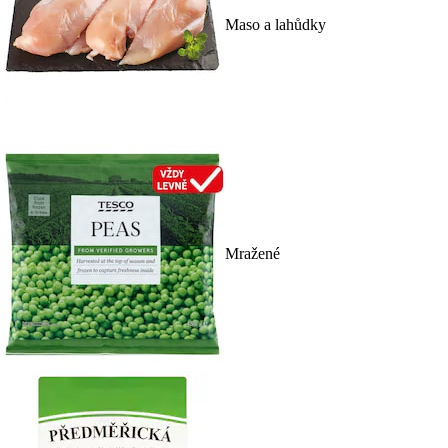
Maso a lahůdky
Mražené