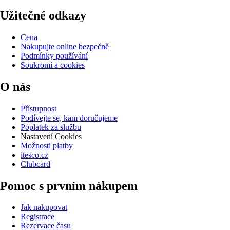
Užitečné odkazy
Cena
Nakupujte online bezpečně
Podmínky používání
Soukromí a cookies
O nás
Přístupnost
Podívejte se, kam doručujeme
Poplatek za službu
Nastavení Cookies
Možnosti platby
itesco.cz
Clubcard
Pomoc s prvním nákupem
Jak nakupovat
Registrace
Rezervace času