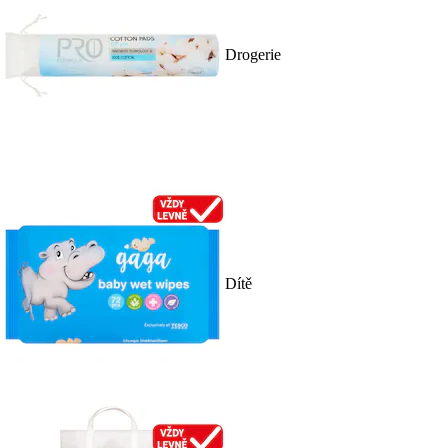
Drogerie
Dítě