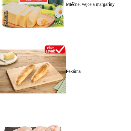
Mléčné, vejce a margaríny
Pekárna