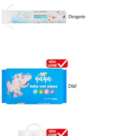
Drogerie
Dítě