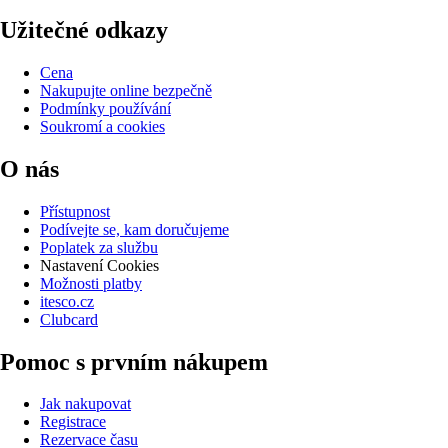
Užitečné odkazy
Cena
Nakupujte online bezpečně
Podmínky používání
Soukromí a cookies
O nás
Přístupnost
Podívejte se, kam doručujeme
Poplatek za službu
Nastavení Cookies
Možnosti platby
itesco.cz
Clubcard
Pomoc s prvním nákupem
Jak nakupovat
Registrace
Rezervace času