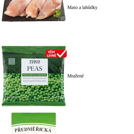
Maso a lahůdky
Mražené