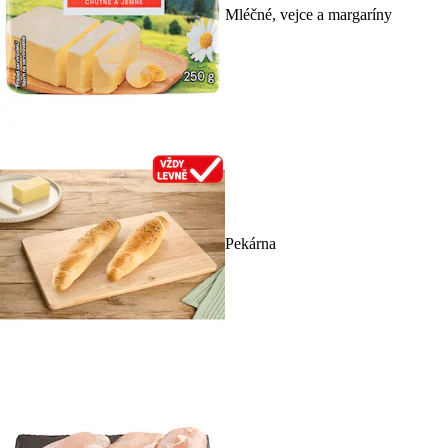
Mléčné, vejce a margaríny
Pekárna