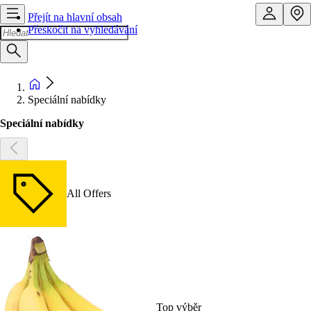
Přejít na hlavní obsah
Přeskočit na vyhledávání
Speciální nabídky
Speciální nabídky
All Offers
Top výběr