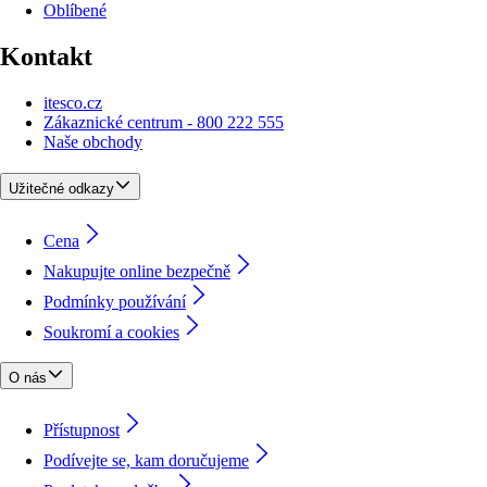
Oblíbené
Kontakt
itesco.cz
Zákaznické centrum - 800 222 555
Naše obchody
Užitečné odkazy
Cena
Nakupujte online bezpečně
Podmínky používání
Soukromí a cookies
O nás
Přístupnost
Podívejte se, kam doručujeme