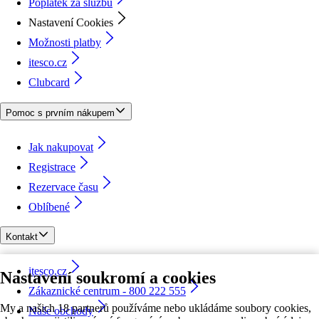
Poplatek za službu
Nastavení Cookies
Možnosti platby
itesco.cz
Clubcard
Pomoc s prvním nákupem
Jak nakupovat
Registrace
Rezervace času
Oblíbené
Kontakt
itesco.cz
Nastavení soukromí a cookies
Zákaznické centrum - 800 222 555
My a našich 18 partnerů používáme nebo ukládáme soubory cookies,
Naše obchody