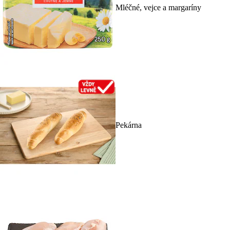
Mléčné, vejce a margaríny
Pekárna