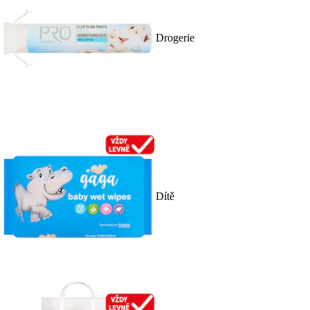
Drogerie
Dítě