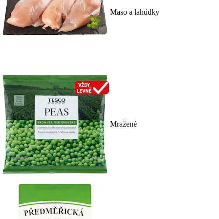
Maso a lahůdky
Mražené