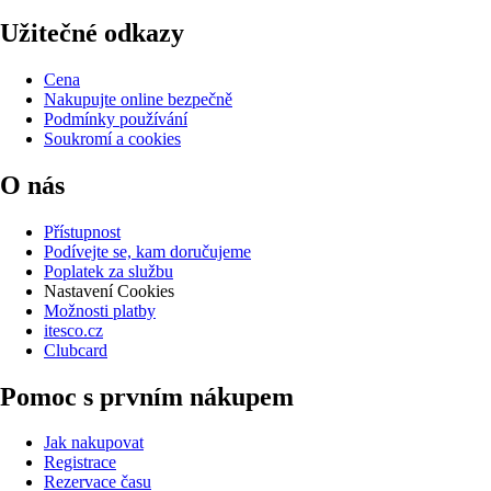
Užitečné odkazy
Cena
Nakupujte online bezpečně
Podmínky používání
Soukromí a cookies
O nás
Přístupnost
Podívejte se, kam doručujeme
Poplatek za službu
Nastavení Cookies
Možnosti platby
itesco.cz
Clubcard
Pomoc s prvním nákupem
Jak nakupovat
Registrace
Rezervace času