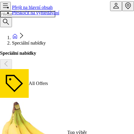
Přejít na hlavní obsah
Přeskočit na vyhledávání
Speciální nabídky
Speciální nabídky
All Offers
Top výběr