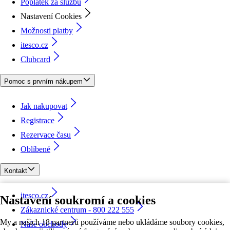
Poplatek za službu
Nastavení Cookies
Možnosti platby
itesco.cz
Clubcard
Pomoc s prvním nákupem
Jak nakupovat
Registrace
Rezervace času
Oblíbené
Kontakt
itesco.cz
Nastavení soukromí a cookies
Zákaznické centrum - 800 222 555
My a našich 18 partnerů používáme nebo ukládáme soubory cookies,
Naše obchody