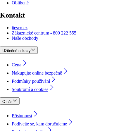
Oblíbené
Kontakt
itesco.cz
Zákaznické centrum - 800 222 555
Naše obchody
Užitečné odkazy
Cena
Nakupujte online bezpečně
Podmínky používání
Soukromí a cookies
O nás
Přístupnost
Podívejte se, kam doručujeme