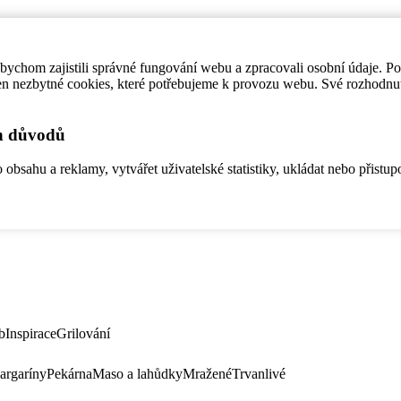
ychom zajistili správné fungování webu a zpracovali osobní údaje. P
en nezbytné cookies, které potřebujeme k provozu webu. Své rozhodnu
ch důvodů
bsahu a reklamy, vytvářet uživatelské statistiky, ukládat nebo přistup
b
Inspirace
Grilování
argaríny
Pekárna
Maso a lahůdky
Mražené
Trvanlivé