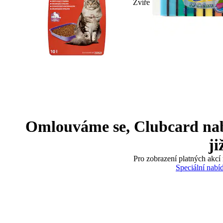
Zvíře
Omlouváme se, Clubcard nabíd
ji
Pro zobrazení platných akcí 
Speciální nabí