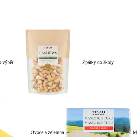
p výběr
Zpátky do školy
Ovoce a zelenina
Ml