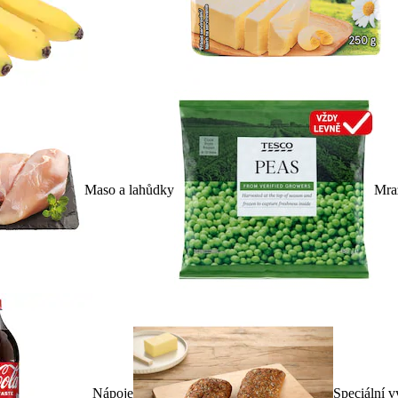
Maso a lahůdky
Mra
Nápoje
Speciální v