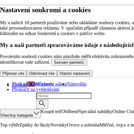
Nastavení soukromí a cookies
My a našich 18 partnerů používáme nebo ukládáme soubory cookies, ab
také personalizovanou reklamu. V opačném případě zůstanou aktivní j
kliknutím na odkaz Soukromí a cookies v patičce webu.
My a naši partneři zpracováváme údaje z následující
Povolením souborů cookies nám umožníte měřit efektivitu zobrazeného o
identifikovat vaše zařízení.
Seznam partnerů.
Přijmout vše
Odmítnout vše
Vlastní nastavení
Přejít na hlavní obsah
Můj první nákup
Nápověda
English
Přeskočit na vyhledávání
Koupit teď
Oblíbené
Speciální nabídky
Online Clu
Všechny kategorie
Top výběr
Zpátky do školy
Novinky
Ovoce a zelenina
Mléčné, vejce a m