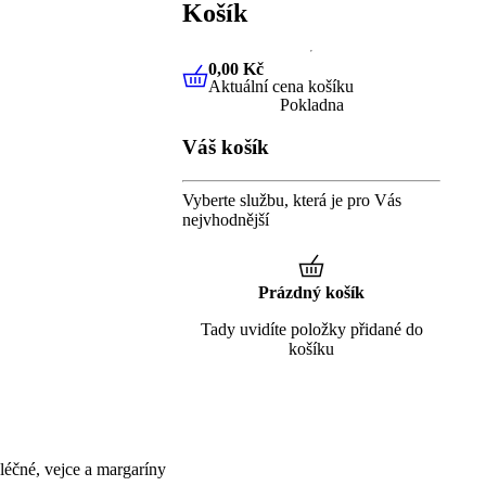
Košík
0,00 Kč
Aktuální cena košíku
0,00 Kč
Aktuální cena košíku
Pokladna
Váš košík
Vyberte službu, která je pro Vás
nejvhodnější
Prázdný košík
Tady uvidíte položky přidané do
košíku
éčné, vejce a margaríny