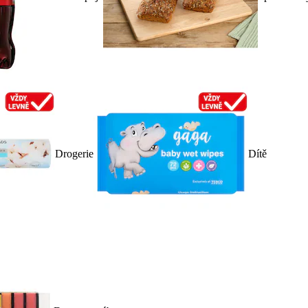
Drogerie
Dítě