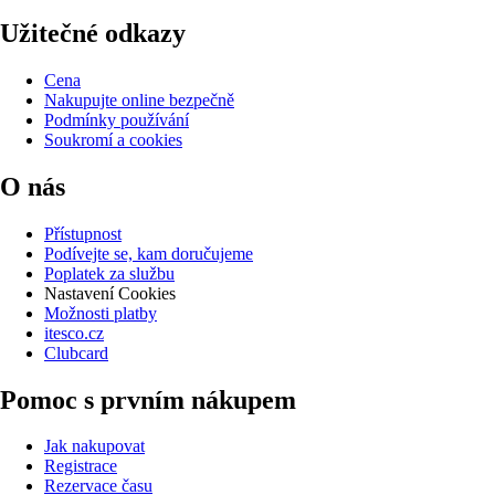
Užitečné odkazy
Cena
Nakupujte online bezpečně
Podmínky používání
Soukromí a cookies
O nás
Přístupnost
Podívejte se, kam doručujeme
Poplatek za službu
Nastavení Cookies
Možnosti platby
itesco.cz
Clubcard
Pomoc s prvním nákupem
Jak nakupovat
Registrace
Rezervace času