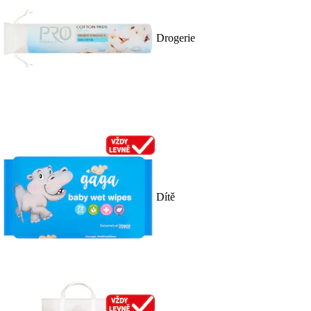
Drogerie
Dítě