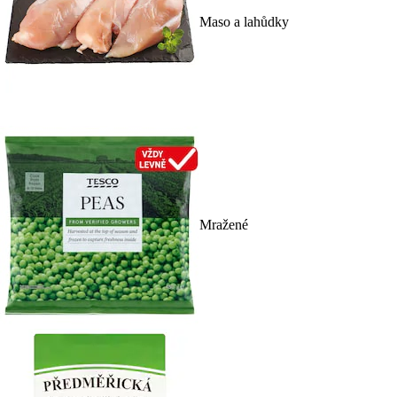
Maso a lahůdky
Mražené