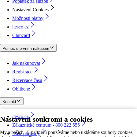
Poplatek za službu
Nastavení Cookies
Možnosti platby
itesco.cz
Clubcard
Pomoc s prvním nákupem
Jak nakupovat
Registrace
Rezervace času
Oblíbené
Kontakt
itesco.cz
Nastavení soukromí a cookies
Zákaznické centrum - 800 222 555
My a našich 18 partnerů používáme nebo ukládáme soubory cookies,
Naše obchody