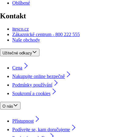
Oblíbené
Kontakt
itesco.cz
Zákaznické centrum - 800 222 555
Naše obchody
Užitečné odkazy
Cena
Nakupujte online bezpečně
Podmínky používání
Soukromí a cookies
O nás
Přístupnost
Podívejte se, kam doručujeme