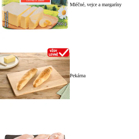
Mléčné, vejce a margaríny
Pekárna