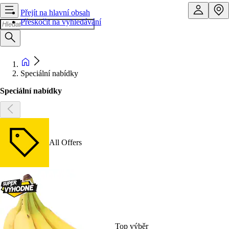
Přejít na hlavní obsah
Přeskočit na vyhledávání
Speciální nabídky
Speciální nabídky
All Offers
Top výběr